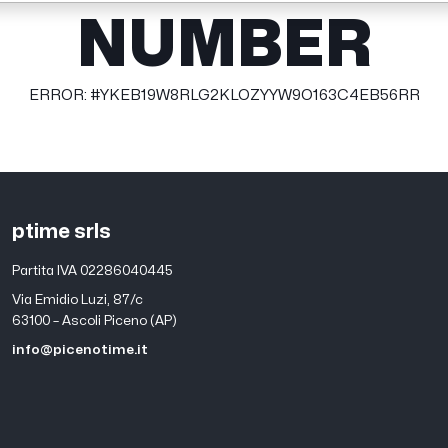
NUMBER
ERROR: #YKEB19W8RLG2KLOZYYW9O163C4EB56RR
ptime srls
Partita IVA 02286040445
Via Emidio Luzi, 87/c
63100 – Ascoli Piceno (AP)
info@picenotime.it