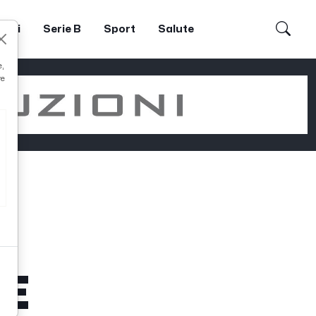
dori
Serie B
Sport
Salute
e,
re
CE