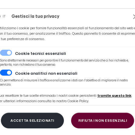
Novità
News
Ascoli Time
Cultura
Coppa Teo
Gestisci la tua privacy
IT
tilizziamo i cookie per fornire funzionalità essenziali al funzionamento del sito web 
on il tuo consenso, per analizzarne il traffico. Questo pannello ti consente di esprime
e tue preferenze di consenso.
Cookie tecnici essenziali
Sono strettamente necessari per garantire il funzionamento del servizio che ci hai richiesto e,
pertanto, non richiedono il tuo consenso.
Cookie analitici non essenziali
Ci permettono di misurare il traffico e analizzarne i dati con l'obiettivo di migliorare il nostro
servizio.
uoi resettare le tue scelte eliminado i nostri cookie persistenti
tramite questo link
.
er ulteriori informazioni consulta la nostra Cookie Policy.
LLEGAL DEVI
ACCETTA SELEZIONATI
RIFIUTA I NON ESSENZIALI