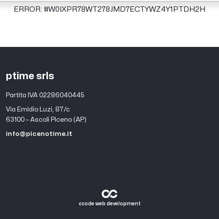
ERROR: #W0IXPR78WT278JMD7ECTYWZ4Y1PTDH2H
ptime srls
Partita IVA 02286040445
Via Emidio Luzi, 87/c
63100 – Ascoli Piceno (AP)
info@picenotime.it
ccode web development