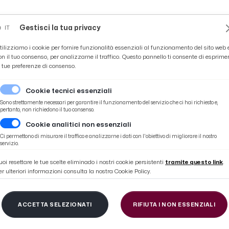
Novità
News
Ascoli Time
Cultura
Coppa Teo
Gestisci la tua privacy
IT
tilizziamo i cookie per fornire funzionalità essenziali al funzionamento del sito web 
on il tuo consenso, per analizzarne il traffico. Questo pannello ti consente di esprime
e tue preferenze di consenso.
Cookie tecnici essenziali
Sono strettamente necessari per garantire il funzionamento del servizio che ci hai richiesto e,
pertanto, non richiedono il tuo consenso.
Cookie analitici non essenziali
Ci permettono di misurare il traffico e analizzarne i dati con l'obiettivo di migliorare il nostro
servizio.
uoi resettare le tue scelte eliminado i nostri cookie persistenti
tramite questo link
.
er ulteriori informazioni consulta la nostra Cookie Policy.
SYNTAX
ACCETTA SELEZIONATI
RIFIUTA I NON ESSENZIALI