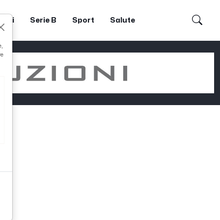
dori
Serie B
Sport
Salute
e,
re