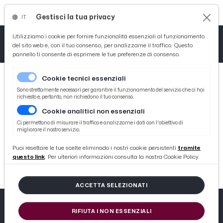
Gestisci la tua privacy
IT
Tutto News
Tutto Sport
Tutto Curiosità
Utilizziamo i cookie per fornire funzionalità essenziali al funzionamento
del sito web e, con il tuo consenso, per analizzarne il traffico. Questo
pannello ti consente di esprimere le tue preferenze di consenso.
Cronaca
Atletica
Serie D
Cookie tecnici essenziali
Basket
Sono strettamente necessari per garantire il funzionamento del servizio che ci hai
richiesto e, pertanto, non richiedono il tuo consenso.
Cookie analitici non essenziali
Ciclismo
Ci permettono di misurare il traffico e analizzarne i dati con l'obiettivo di
migliorare il nostro servizio.
CAN'T CONTINUE
Volley
Puoi resettare le tue scelte eliminado i nostri cookie persistenti
tramite
ERROR: #P3QP50JV9ZVEFNZHTHYHNC5PPYGE9MBG
questo link
. Per ulteriori informazioni consulta la nostra Cookie Policy.
ACCETTA SELEZIONATI
RIFIUTA I NON ESSENZIALI