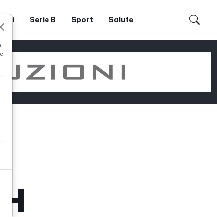
dori
Serie B
Sport
Salute
e,
re
CH