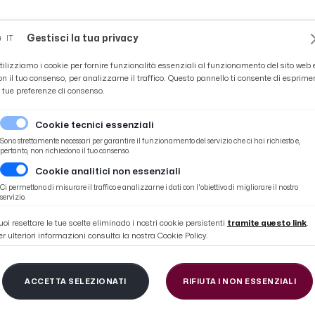
Novità
News
Ascoli Time
Cultura
Coppa Teo
Gestisci la tua privacy
IT
tilizziamo i cookie per fornire funzionalità essenziali al funzionamento del sito web 
on il tuo consenso, per analizzarne il traffico. Questo pannello ti consente di esprime
e tue preferenze di consenso.
Cookie tecnici essenziali
Sono strettamente necessari per garantire il funzionamento del servizio che ci hai richiesto e,
pertanto, non richiedono il tuo consenso.
Cookie analitici non essenziali
Ci permettono di misurare il traffico e analizzarne i dati con l'obiettivo di migliorare il nostro
servizio.
uoi resettare le tue scelte eliminado i nostri cookie persistenti
tramite questo link
.
er ulteriori informazioni consulta la nostra Cookie Policy.
YPE MISMAT
ACCETTA SELEZIONATI
RIFIUTA I NON ESSENZIALI