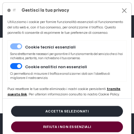
Gestisci la tua privacy
IT
Tutto News
Tutto Sport
Tutto Curiosità
Utilizziamo i cookie per fornire funzionalità essenziali al funzionamento
del sito web e, con il tuo consenso, per analizzarne il traffico. Questo
pannello ti consente di esprimere le tue preferenze di consenso.
Cronaca
Atletica
Serie D
Cookie tecnici essenziali
Basket
Sono strettamente necessari per garantire il funzionamento del servizio che ci hai
richiesto e, pertanto, non richiedono il tuo consenso.
Cookie analitici non essenziali
Ciclismo
Ci permettono di misurare il traffico e analizzarne i dati con l'obiettivo di
migliorare il nostro servizio.
OUT OF MEMORY
Volley
Puoi resettare le tue scelte eliminado i nostri cookie persistenti
tramite
ERROR: #YWBVEPURF9OZ8GJUWBHYHBHK01WGLZ13
questo link
. Per ulteriori informazioni consulta la nostra Cookie Policy.
ACCETTA SELEZIONATI
RIFIUTA I NON ESSENZIALI