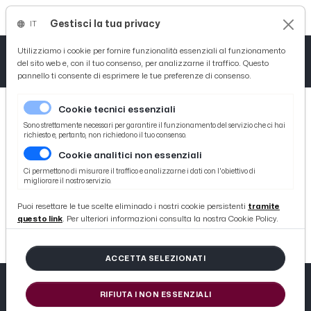
Gestisci la tua privacy
IT
Tutto News
Tutto Sport
Tutto Curiosità
Utilizziamo i cookie per fornire funzionalità essenziali al funzionamento
del sito web e, con il tuo consenso, per analizzarne il traffico. Questo
pannello ti consente di esprimere le tue preferenze di consenso.
Cronaca
Atletica
Serie D
Cookie tecnici essenziali
Basket
Sono strettamente necessari per garantire il funzionamento del servizio che ci hai
richiesto e, pertanto, non richiedono il tuo consenso.
Cookie analitici non essenziali
Ciclismo
Ci permettono di misurare il traffico e analizzarne i dati con l'obiettivo di
migliorare il nostro servizio.
VERIFY
Volley
Puoi resettare le tue scelte eliminado i nostri cookie persistenti
tramite
ERROR: #Z1VOT90OV00JM2U1WCYGGV5WBY2BGWL1
questo link
. Per ulteriori informazioni consulta la nostra Cookie Policy.
ACCETTA SELEZIONATI
RIFIUTA I NON ESSENZIALI