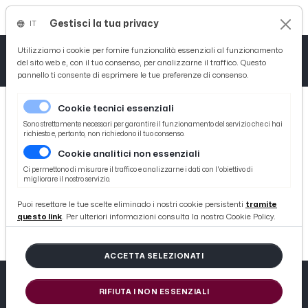
Gestisci la tua privacy
IT
Tutto News
Tutto Sport
Tutto Curiosità
Utilizziamo i cookie per fornire funzionalità essenziali al funzionamento
del sito web e, con il tuo consenso, per analizzarne il traffico. Questo
pannello ti consente di esprimere le tue preferenze di consenso.
Cronaca
Atletica
Serie D
Cookie tecnici essenziali
Basket
Sono strettamente necessari per garantire il funzionamento del servizio che ci hai
richiesto e, pertanto, non richiedono il tuo consenso.
Cookie analitici non essenziali
Ciclismo
Ci permettono di misurare il traffico e analizzarne i dati con l'obiettivo di
migliorare il nostro servizio.
BREAK
Volley
Puoi resettare le tue scelte eliminado i nostri cookie persistenti
tramite
ERROR: #BUYBZNXL1515MNO7MVM0FHLX2LMT8DU1
questo link
. Per ulteriori informazioni consulta la nostra Cookie Policy.
ACCETTA SELEZIONATI
RIFIUTA I NON ESSENZIALI