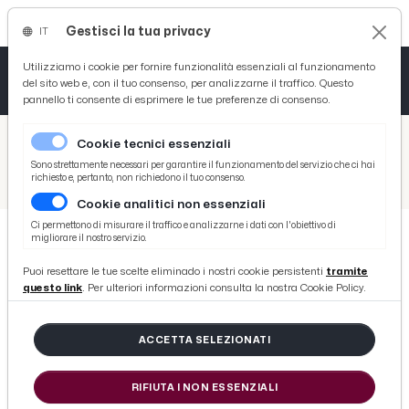
Gestisci la tua privacy
IT
Tutto News
Tutto Sport
Tutto Curiosità
Utilizziamo i cookie per fornire funzionalità essenziali al funzionamento
del sito web e, con il tuo consenso, per analizzarne il traffico. Questo
pannello ti consente di esprimere le tue preferenze di consenso.
Cronaca
Atletica
Serie D
/
Picenotime
Cookie tecnici essenziali
Basket
/
Sport
Sono strettamente necessari per garantire il funzionamento del servizio che ci hai
richiesto e, pertanto, non richiedono il tuo consenso.
/
Pesca sportiva, l'Apsd San Benedetto organizza la tappa italiana di Golden League a Porto Sant'Elpidio
Cookie analitici non essenziali
Ciclismo
Ci permettono di misurare il traffico e analizzarne i dati con l'obiettivo di
migliorare il nostro servizio.
Volley
SPORT
Puoi resettare le tue scelte eliminado i nostri cookie persistenti
tramite
Pesca sportiva, l'Apsd San
questo link
. Per ulteriori informazioni consulta la nostra Cookie Policy.
Benedetto organizza la tappa
italiana di Golden League a Porto
ACCETTA SELEZIONATI
Sant'Elpidio
RIFIUTA I NON ESSENZIALI