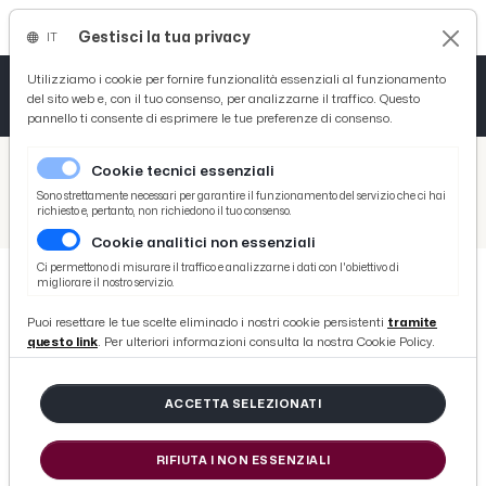
Gestisci la tua privacy
IT
Tutto News
Tutto Sport
Tutto Curiosità
Utilizziamo i cookie per fornire funzionalità essenziali al funzionamento
del sito web e, con il tuo consenso, per analizzarne il traffico. Questo
pannello ti consente di esprimere le tue preferenze di consenso.
Cronaca
Atletica
Serie D
/
Picenotime
Cookie tecnici essenziali
Basket
/
News
Sono strettamente necessari per garantire il funzionamento del servizio che ci hai
richiesto e, pertanto, non richiedono il tuo consenso.
/
Ascoli Piceno, i codici di San Giacomo della Marca arrivano in Pinacoteca. Fioravanti: “Valorizziamo il territorio”
Cookie analitici non essenziali
Ciclismo
Ci permettono di misurare il traffico e analizzarne i dati con l'obiettivo di
migliorare il nostro servizio.
Volley
NEWS
Puoi resettare le tue scelte eliminado i nostri cookie persistenti
tramite
Ascoli Piceno, i codici di San
questo link
. Per ulteriori informazioni consulta la nostra Cookie Policy.
Giacomo della Marca arrivano in
Pinacoteca. Fioravanti:
ACCETTA SELEZIONATI
“Valorizziamo il territorio”
RIFIUTA I NON ESSENZIALI