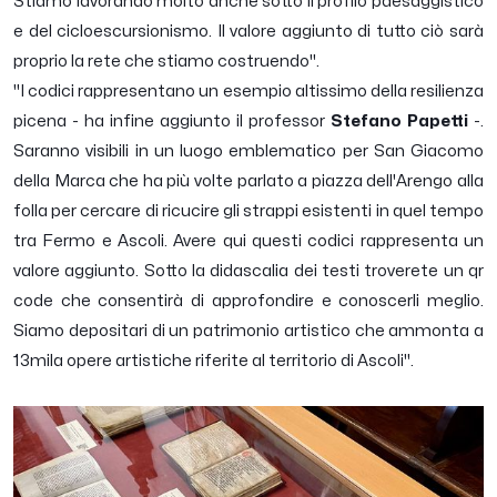
Stiamo lavorando molto anche sotto il profilo paesaggistico
e del cicloescursionismo. Il valore aggiunto di tutto ciò sarà
proprio la rete che stiamo costruendo''.
"
I codici rappresentano un esempio altissimo della resilienza
picena
- ha infine aggiunto il professor
Stefano Papetti
-.
Saranno visibili in un luogo emblematico per San Giacomo
della Marca che ha più volte parlato a piazza dell'Arengo alla
folla per cercare di ricucire gli strappi esistenti in quel tempo
tra Fermo e Ascoli. Avere qui questi codici rappresenta un
valore aggiunto. Sotto la didascalia dei testi troverete un qr
code che consentirà di approfondire e conoscerli meglio.
Siamo depositari di un patrimonio artistico che ammonta a
13mila opere artistiche riferite al territorio di Ascoli''.