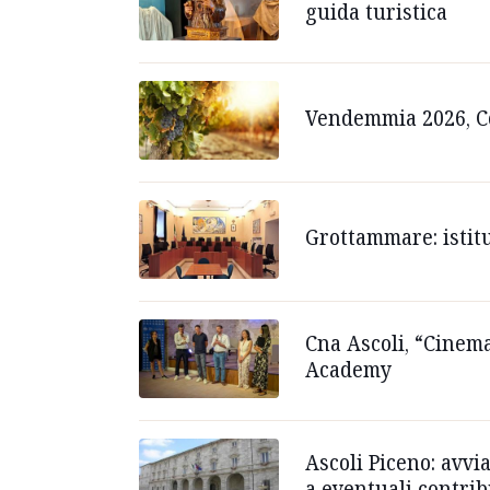
guida turistica
Vendemmia 2026, Co
Grottammare: istitui
Cna Ascoli, “Cinem
Academy
Ascoli Piceno: avvi
a eventuali contrib