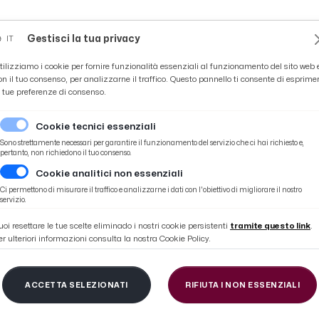
Novità
News
Ascoli Time
Cultura
Coppa Teo
Gestisci la tua privacy
IT
tilizziamo i cookie per fornire funzionalità essenziali al funzionamento del sito web 
on il tuo consenso, per analizzarne il traffico. Questo pannello ti consente di esprime
e tue preferenze di consenso.
Cookie tecnici essenziali
Sono strettamente necessari per garantire il funzionamento del servizio che ci hai richiesto e,
pertanto, non richiedono il tuo consenso.
Cookie analitici non essenziali
Ci permettono di misurare il traffico e analizzarne i dati con l'obiettivo di migliorare il nostro
MUNICATI STA
servizio.
uoi resettare le tue scelte eliminado i nostri cookie persistenti
tramite questo link
.
er ulteriori informazioni consulta la nostra Cookie Policy.
ACCETTA SELEZIONATI
RIFIUTA I NON ESSENZIALI