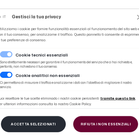
Novità
News
Ascoli Time
Cultura
Coppa Teo
Gestisci la tua privacy
IT
tilizziamo i cookie per fornire funzionalità essenziali al funzionamento del sito web 
on il tuo consenso, per analizzarne il traffico. Questo pannello ti consente di esprime
e tue preferenze di consenso.
Cookie tecnici essenziali
Sono strettamente necessari per garantire il funzionamento del servizio che ci hai richiesto e,
pertanto, non richiedono il tuo consenso.
Cookie analitici non essenziali
Ci permettono di misurare il traffico e analizzarne i dati con l'obiettivo di migliorare il nostro
CALCIO
servizio.
uoi resettare le tue scelte eliminado i nostri cookie persistenti
tramite questo link
.
er ulteriori informazioni consulta la nostra Cookie Policy.
ACCETTA SELEZIONATI
RIFIUTA I NON ESSENZIALI