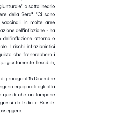
giunturale
". a sottolinearlo
iere della Sera". "
Ci sono
e vaccinali in molte aree
zione dell'inflazione
- ha
ell'inflazione attorno o
. I rischi inflazionistici
cquisto che frenerebbero i
ui giustamente flessibile,
a di proroga al 15 Dicembre
engono equiparati agli altri
ede quindi che un tampone
gressi da India e Brasile.
passeggero.