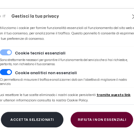
Novità
News
Ascoli Time
Cultura
Coppa Teo
Gestisci la tua privacy
IT
tilizziamo i cookie per fornire funzionalità essenziali al funzionamento del sito web 
on il tuo consenso, per analizzarne il traffico. Questo pannello ti consente di esprime
e tue preferenze di consenso.
Cookie tecnici essenziali
Sono strettamente necessari per garantire il funzionamento del servizio che ci hai richiesto e,
pertanto, non richiedono il tuo consenso.
Cookie analitici non essenziali
permane il rischio di inflazione''
Ci permettono di misurare il traffico e analizzarne i dati con l'obiettivo di migliorare il nostro
servizio.
uoi resettare le tue scelte eliminado i nostri cookie persistenti
tramite questo link
.
er ulteriori informazioni consulta la nostra Cookie Policy.
us, Confcommercio: '
ACCETTA SELEZIONATI
RIFIUTA I NON ESSENZIALI
ermane il rischio di i