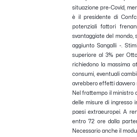
situazione pre-Covid, me
è il presidente di Con
potenziali fattori frena
svantaggiate del mondo, s
aggiunto Sangalli -.
Stimi
superiore al 3% per Ottob
richiedono la massima att
consumi, eventuali cambia
avrebbero effetti davvero 
Nel frattempo il ministro 
delle misure di ingresso in
paesi extraeuropei. A re
entro 72 ore dalla parten
Necessario anche il modul