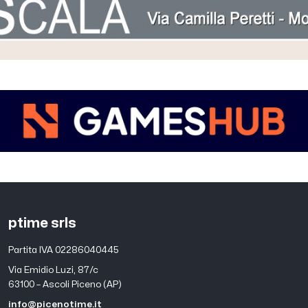
ptime srls
Partita IVA 02286040445
Via Emidio Luzi, 87/c
63100 – Ascoli Piceno (AP)
info@picenotime.it