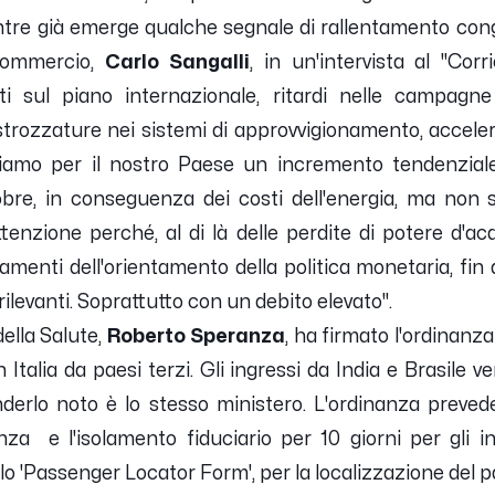
ntre già emerge qualche segnale di rallentamento con
fcommercio,
Carlo Sangalli
, in un'intervista al "Corr
nti sul piano internazionale, ritardi nelle campagn
trozzature nei sistemi di approvvigionamento, accelera
amo per il nostro Paese un incremento tendenziale d
re, in conseguenza dei costi dell'energia, ma non solo
enzione perché, al di là delle perdite di potere d'a
menti dell'orientamento della politica monetaria, fin q
rilevanti. Soprattutto con un debito elevato".
della Salute,
Roberto Speranza
, ha firmato l'ordinanz
 Italia da paesi terzi. Gli ingressi da India e Brasile v
nderlo noto è lo stesso ministero. L'ordinanza prev
za e l'isolamento fiduciario per 10 giorni per gli in
o 'Passenger Locator Form', per la localizzazione del 