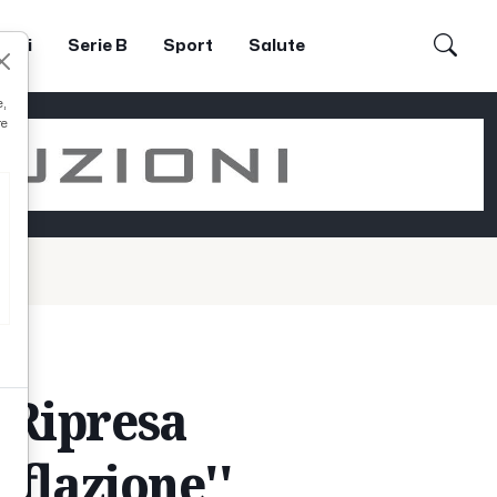
dori
Serie B
Sport
Salute
e,
re
'Ripresa
nflazione''