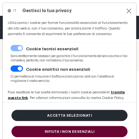
Gestisci la tua privacy
IT
Tutto News
Tutto Sport
Tutto Curiosità
Utilizziamo i cookie per fornire funzionalità essenziali al funzionamento
del sito web e, con il tuo consenso, per analizzarne il traffico. Questo
pannello ti consente di esprimere le tue preferenze di consenso.
Cronaca
Atletica
Serie D
/
Picenotime
Cookie tecnici essenziali
Basket
/
News
Sono strettamente necessari per garantire il funzionamento del servizio che ci hai
richiesto e, pertanto, non richiedono il tuo consenso.
/
Ascoli Piceno, festa finale Avis e premiazione letterine dei bambini. Mancini: ''Siamo attenti ai giovani''
Cookie analitici non essenziali
Ciclismo
Ci permettono di misurare il traffico e analizzarne i dati con l'obiettivo di
migliorare il nostro servizio.
Volley
NEWS
Puoi resettare le tue scelte eliminado i nostri cookie persistenti
tramite
Ascoli Piceno, festa finale Avis e
questo link
. Per ulteriori informazioni consulta la nostra Cookie Policy.
premiazione letterine dei
bambini. Mancini: ''Siamo attenti
ACCETTA SELEZIONATI
ai giovani''
RIFIUTA I NON ESSENZIALI