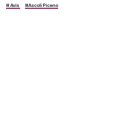
# Avis
#Ascoli Piceno