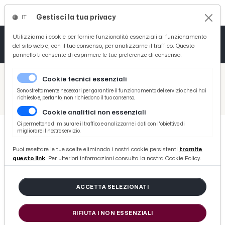
Gestisci la tua privacy
IT
Tutto News
Tutto Sport
Tutto Curiosità
Utilizziamo i cookie per fornire funzionalità essenziali al funzionamento
del sito web e, con il tuo consenso, per analizzarne il traffico. Questo
pannello ti consente di esprimere le tue preferenze di consenso.
Cronaca
Atletica
Serie D
/
Picenotime
Cookie tecnici essenziali
Basket
/
Comunicati Stampa
Sono strettamente necessari per garantire il funzionamento del servizio che ci hai
richiesto e, pertanto, non richiedono il tuo consenso.
/
Marco Perosa nominato ufficialmente nuovo presidente della Ciip S.p.A
Cookie analitici non essenziali
Ciclismo
Ci permettono di misurare il traffico e analizzarne i dati con l'obiettivo di
migliorare il nostro servizio.
Volley
COMUNICATI STAMPA
Puoi resettare le tue scelte eliminado i nostri cookie persistenti
tramite
Marco Perosa nominato
questo link
. Per ulteriori informazioni consulta la nostra Cookie Policy.
ufficialmente nuovo presidente
della Ciip S.p.A
ACCETTA SELEZIONATI
RIFIUTA I NON ESSENZIALI
di Redazione Picenotime