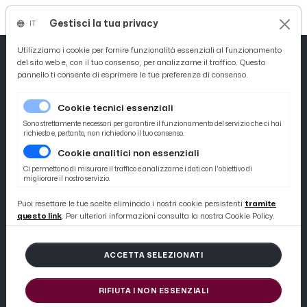
Gestisci la tua privacy
IT
Tutto News
Tutto Sport
Tutto Curiosità
Utilizziamo i cookie per fornire funzionalità essenziali al funzionamento
del sito web e, con il tuo consenso, per analizzarne il traffico. Questo
pannello ti consente di esprimere le tue preferenze di consenso.
Cronaca
Atletica
Serie D
ASCOLI TIME
Cookie tecnici essenziali
Basket
Sono strettamente necessari per garantire il funzionamento del servizio che ci hai
richiesto e, pertanto, non richiedono il tuo consenso.
Cookie analitici non essenziali
Ciclismo
Ci permettono di misurare il traffico e analizzarne i dati con l'obiettivo di
migliorare il nostro servizio.
Volley
Puoi resettare le tue scelte eliminado i nostri cookie persistenti
tramite
questo link
. Per ulteriori informazioni consulta la nostra Cookie Policy.
ACCETTA SELEZIONATI
RIFIUTA I NON ESSENZIALI