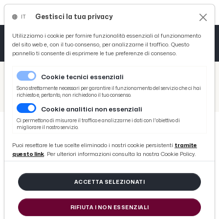
Gestisci la tua privacy
IT
Tutto News
Tutto Sport
Tutto Curiosità
Utilizziamo i cookie per fornire funzionalità essenziali al funzionamento
del sito web e, con il tuo consenso, per analizzarne il traffico. Questo
pannello ti consente di esprimere le tue preferenze di consenso.
Cronaca
Atletica
Serie D
/
Picenotime
Cookie tecnici essenziali
Basket
/
Ascoli Time
Sono strettamente necessari per garantire il funzionamento del servizio che ci hai
richiesto e, pertanto, non richiedono il tuo consenso.
/
Ascoli Calcio, agente Falasco: “Entusiasta di ambiente e struttura tecnica. Pronto a rilanciare le ambizioni”
Cookie analitici non essenziali
Ciclismo
Ci permettono di misurare il traffico e analizzarne i dati con l'obiettivo di
migliorare il nostro servizio.
Volley
ASCOLI TIME
Puoi resettare le tue scelte eliminado i nostri cookie persistenti
tramite
Ascoli Calcio, agente Falasco:
questo link
. Per ulteriori informazioni consulta la nostra Cookie Policy.
“Entusiasta di ambiente e struttura
tecnica. Pronto a rilanciare le
ACCETTA SELEZIONATI
ambizioni”
RIFIUTA I NON ESSENZIALI