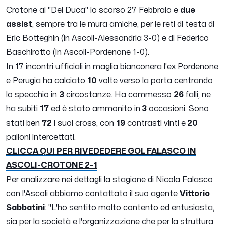
Crotone al "Del Duca" lo scorso 27 Febbraio e
due
assist
, sempre tra le mura amiche, per le reti di testa di
Eric Botteghin (in Ascoli-Alessandria 3-0) e di Federico
Baschirotto (in Ascoli-Pordenone 1-0).
In 17 incontri ufficiali in maglia bianconera l'ex Pordenone
e Perugia ha calciato
10
volte verso la porta centrando
lo specchio in
3
circostanze. Ha commesso
26
falli, ne
ha subiti
17
ed è stato ammonito in
3
occasioni. Sono
stati ben
72
i suoi cross, con
19
contrasti vinti e
20
palloni intercettati.
CLICCA QUI PER RIVEDEDERE GOL FALASCO IN
ASCOLI-CROTONE 2-1
Per analizzare nei dettagli la stagione di Nicola Falasco
con l'Ascoli abbiamo contattato il suo agente
Vittorio
Sabbatini
: "
L'ho sentito molto contento ed entusiasta,
sia per la società e l'organizzazione che per la struttura