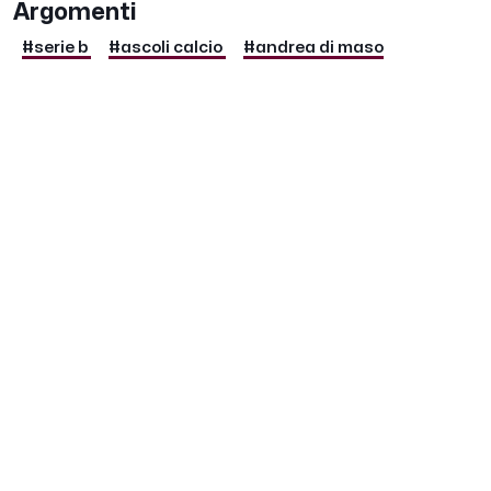
Argomenti
#serie b
#ascoli calcio
#andrea di maso