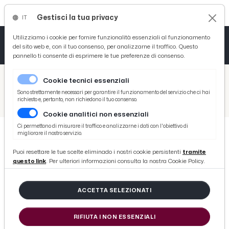
Gestisci la tua privacy
IT
Tutto News
Tutto Sport
Tutto Curiosità
Utilizziamo i cookie per fornire funzionalità essenziali al funzionamento
del sito web e, con il tuo consenso, per analizzarne il traffico. Questo
pannello ti consente di esprimere le tue preferenze di consenso.
Cronaca
Atletica
Serie D
/
Picenotime
Cookie tecnici essenziali
Basket
/
Ascoli Time
Sono strettamente necessari per garantire il funzionamento del servizio che ci hai
richiesto e, pertanto, non richiedono il tuo consenso.
/
Ascoli Calcio, Di Maso: “Lavoro 20 ore al giorno per il club. Tutto ok con fornitori e procuratori”
Cookie analitici non essenziali
Ciclismo
Ci permettono di misurare il traffico e analizzarne i dati con l'obiettivo di
migliorare il nostro servizio.
Volley
ASCOLI TIME
Puoi resettare le tue scelte eliminado i nostri cookie persistenti
tramite
Ascoli Calcio, Di Maso: “Lavoro 20
questo link
. Per ulteriori informazioni consulta la nostra Cookie Policy.
ore al giorno per il club. Tutto ok
con fornitori e procuratori”
ACCETTA SELEZIONATI
RIFIUTA I NON ESSENZIALI
di Redazione Picenotime