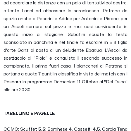
ad accorciare le distanze con un paio di tentativi col destro,
attento Lanni ad abbassare la saracinesca. Petrone dà
spazio anche a Pecorini e Addae per Antonini e Pirrone, per
un Ascoli sempre sul pezzo e mai così convincente in
questo inizio di stagione. Sabatini scuote la testa
sconsolato in panchina e nel finale fa esordire in B il figlio
d'arte Ganz al posto di un deludente Ebagua. L'Ascoli dà
spettacolo al "Piola" e conquista il secondo successo in
campionato, il primo fuori casa. I bianconeri di Petrone si
portano a quota 7 punti in classifica in vista del match con il
Pescara in programma Domenica 11 Ottobre al "Del Duca"
alle ore 20:30.
TABELLINO E PAGELLE
COMO: Scuffet
5.5
; Borghese
4
, Cassetti
4.5
, Garcia Tena