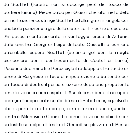
da Scuffet (l'arbitro non si accorge però del tocco del
portiere lariano). Piede caldo per Grassi, che alla metà della
prima frazione costringe Scuffet ad allungarsi in angolo con
una bella punizione a giro dalla distanza. Il Picchio cresce e al
25' passa meritatamente in vantaggio: cross di Antonini
dalla sinistra, Giorgi anticipa di testa Cassetti e con una
palombella supera Scuffet (settimo gol con la maglia
bianconera per il centrocampista di Castel di Lama).
Passano due minuti e Perez sigla il raddoppio sfruttando un
errore di Borghese in fase di impostazione e battendo con
un tocco di destro il portiere azzurro dopo una prepotente
penetrazione in area ospite. L'Ascoli tiene bene il campo e
crea grattacapi continui alla difesa di Sabatini ogniqualvolta
che supera la metà campo, dietro fanno buona guardia i
centrali Milanovic e Canini. La prima frazione si chiude con
un insidioso colpo di testa di Gerardi su piazzato di Bessa,
pallone di poco sopra la traversa.