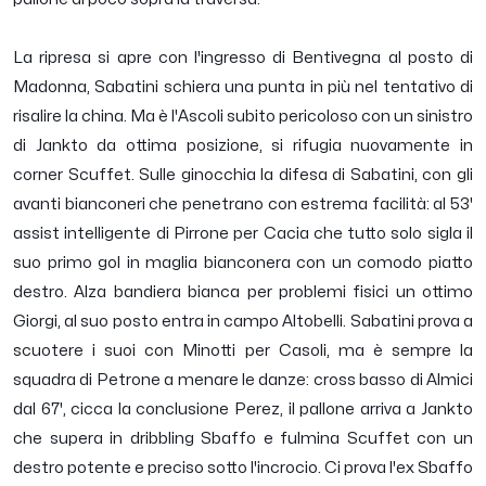
La ripresa si apre con l'ingresso di Bentivegna al posto di
Madonna, Sabatini schiera una punta in più nel tentativo di
risalire la china. Ma è l'Ascoli subito pericoloso con un sinistro
di Jankto da ottima posizione, si rifugia nuovamente in
corner Scuffet. Sulle ginocchia la difesa di Sabatini, con gli
avanti bianconeri che penetrano con estrema facilità: al 53'
assist intelligente di Pirrone per Cacia che tutto solo sigla il
suo primo gol in maglia bianconera con un comodo piatto
destro. Alza bandiera bianca per problemi fisici un ottimo
Giorgi, al suo posto entra in campo Altobelli. Sabatini prova a
scuotere i suoi con Minotti per Casoli, ma è sempre la
squadra di Petrone a menare le danze: cross basso di Almici
dal 67', cicca la conclusione Perez, il pallone arriva a Jankto
che supera in dribbling Sbaffo e fulmina Scuffet con un
destro potente e preciso sotto l'incrocio. Ci prova l'ex Sbaffo