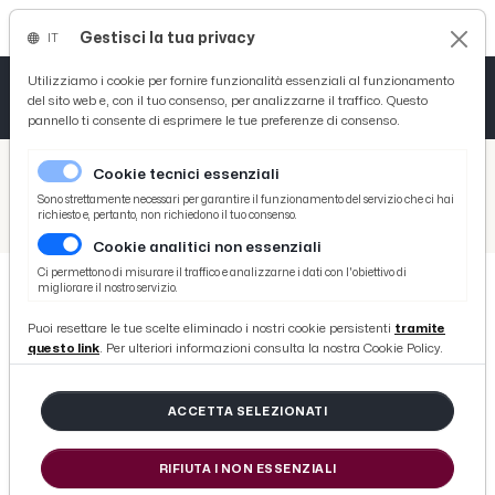
Gestisci la tua privacy
IT
Tutto News
Tutto Sport
Tutto Curiosità
Utilizziamo i cookie per fornire funzionalità essenziali al funzionamento
del sito web e, con il tuo consenso, per analizzarne il traffico. Questo
pannello ti consente di esprimere le tue preferenze di consenso.
Cronaca
Atletica
Serie D
/
Picenotime
Cookie tecnici essenziali
Basket
/
Ascoli Time
Sono strettamente necessari per garantire il funzionamento del servizio che ci hai
richiesto e, pertanto, non richiedono il tuo consenso.
/
Como-Ascoli 0-4: che spettacolo al “Piola”, Picchio da urlo!
Cookie analitici non essenziali
Ciclismo
Ci permettono di misurare il traffico e analizzarne i dati con l'obiettivo di
migliorare il nostro servizio.
Volley
ASCOLI TIME
Puoi resettare le tue scelte eliminado i nostri cookie persistenti
tramite
Como-Ascoli 0-4: che spettacolo al
questo link
. Per ulteriori informazioni consulta la nostra Cookie Policy.
“Piola”, Picchio da urlo!
ACCETTA SELEZIONATI
di Redazione Picenotime
RIFIUTA I NON ESSENZIALI
sabato 03 ottobre 2015