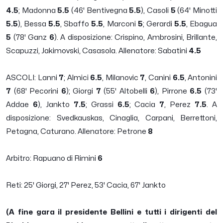
4.5
; Madonna
5.5
(46' Bentivegna
5.5
), Casoli
5
(64' Minotti
5.5
), Bessa
5.5
, Sbaffo
5.5
, Marconi
5
; Gerardi
5.5
, Ebagua
5
(78' Ganz
6
). A disposizione: Crispino, Ambrosini, Brillante,
Scapuzzi, Jakimovski, Casasola. Allenatore: Sabatini
4.5
ASCOLI: Lanni
7
; Almici
6.5
, Milanovic
7
, Canini
6.5
, Antonini
7
(68' Pecorini
6
); Giorgi
7
(55' Altobelli
6
), Pirrone
6.5
(73'
Addae
6
), Jankto
7.5
; Grassi
6.5
; Cacia
7
, Perez
7.5
. A
disposizione: Svedkauskas, Cinaglia, Carpani, Berrettoni,
Petagna, Caturano. Allenatore: Petrone
8
Arbitro: Rapuano di Rimini
6
Reti: 25' Giorgi, 27' Perez, 53' Cacia, 67' Jankto
(A fine gara il presidente Bellini e tutti i dirigenti del