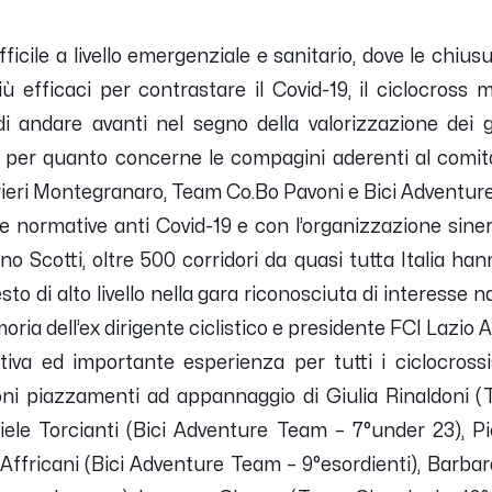
icile a livello emergenziale e sanitario, dove le chiusur
 efficaci per contrastare il Covid-19, il ciclocross
di andare avanti nel segno della valorizzazione dei 
lia per quanto concerne le compagini aderenti al com
rieri Montegranaro, Team Co.Bo Pavoni e Bici Adventur
e normative anti Covid-19 e con l’organizzazione sin
no Scotti, oltre 500 corridori da quasi tutta Italia han
o di alto livello nella gara riconosciuta di interesse n
oria dell’ex dirigente ciclistico e presidente FCI Lazio
iva ed importante esperienza per tutti i ciclocross
oni piazzamenti ad appannaggio di Giulia Rinaldoni 
riele Torcianti (Bici Adventure Team – 7°under 23), P
e Affricani (Bici Adventure Team – 9°esordienti), Barba