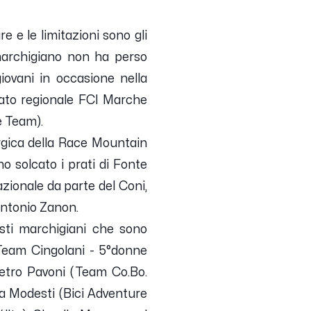
e e le limitazioni sono gli
 marchigiano non ha perso
giovani in occasione nella
itato regionale FCI Marche
e Team).
ergica della Race Mountain
no solcato i prati di Fonte
azionale da parte del Coni,
 Antonio Zanon.
isti marchigiani che sono
(Team Cingolani - 5°donne
ietro Pavoni (Team Co.Bo.
ra Modesti (Bici Adventure