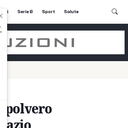
dori
Serie B
Sport
Salute
e,
re
 spolvero
 Lazio