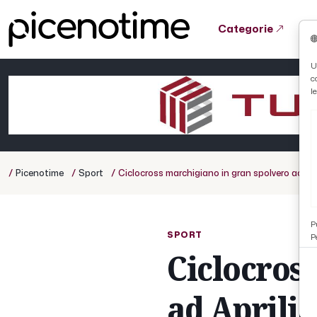
Categorie
Tutto News
Tutto Sport
Tutto Curiosità
U
c
Cronaca
Atletica
Serie D
l
Basket
Ciclismo
/
/
/
Picenotime
Sport
Ciclocross marchigiano in gran spolvero ad Ap
Volley
P
SPORT
P
Ciclocros
ad Aprilia