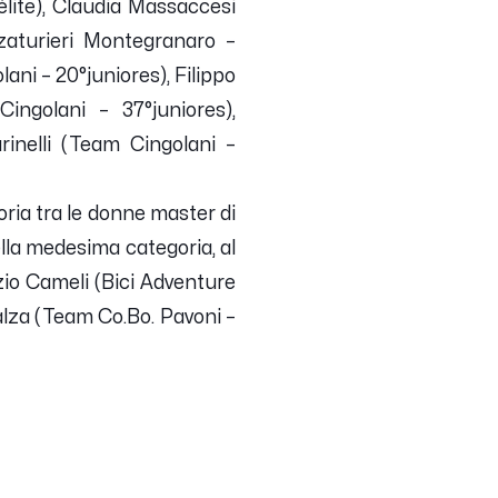
lite), Claudia Massaccesi
zaturieri Montegranaro –
ani – 20°juniores), Filippo
ingolani – 37°juniores),
inelli (Team Cingolani –
oria tra le donne master di
lla medesima categoria, al
zio Cameli (Bici Adventure
alza (Team Co.Bo. Pavoni –