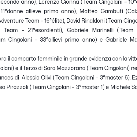
secondo anno), Lorenzo Cionna (Team Cingolani – 10°é
11°donne allieve primo anno), Matteo Gambuti (Cal
i Adventure Team – 16°élite), David Rinaldoni (Team Cingol
 Team – 21°esordienti), Gabriele Marinelli (Team C
m Cingolani – 33°allievi primo anno) e Gabriele Mar
a il comparto femminile in grande evidenza con la vitt
lani) e il terzo di Sara Mazzorana (Team Cingolani) ne
ces di Alessio Olivi (Team Cingolani – 3°master 6), E
a Pirazzoli (Team Cingolani – 3°master 1) e Michele S