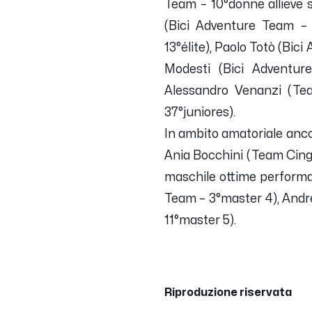
Team – 10°donne allieve 
(Bici Adventure Team – 
13°élite), Paolo Totò (Bic
Modesti (Bici Adventure
Alessandro Venanzi (Tea
37°juniores).
In ambito amatoriale ancor
Ania Bocchini (Team Cingo
maschile ottime performan
Team – 3°master 4), Andre
11°master 5).
Riproduzione riservata