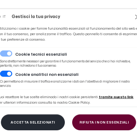
Novità
News
Ascoli Time
Cultura
Coppa Teo
Gestisci la tua privacy
IT
tilizziamo i cookie per fornire funzionalità essenziali al funzionamento del sito web 
on il tuo consenso, per analizzarne il traffico. Questo pannello ti consente di esprime
e tue preferenze di consenso.
Cookie tecnici essenziali
Sono strettamente necessari per garantire il funzionamento del servizio che ci hai richiesto e,
pertanto, non richiedono il tuo consenso.
Cookie analitici non essenziali
rilia nella sesta prova del Lazio Cross-Trofeo Romano Scotti
Ci permettono di misurare il traffico e analizzarne i dati con l'obiettivo di migliorare il nostro
servizio.
uoi resettare le tue scelte eliminado i nostri cookie persistenti
tramite questo link
.
er ulteriori informazioni consulta la nostra Cookie Policy.
s marchigiano in gran
ACCETTA SELEZIONATI
RIFIUTA I NON ESSENZIALI
 nella sesta prova del