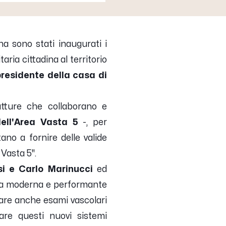
na sono stati inaugurati i
ria cittadina al territorio
presidente della casa di
utture che collaborano e
dell'Area Vasta 5
-,
per
tano a fornire delle valide
Vasta 5''
.
si e Carlo Marinucci
ed
na moderna e performante
fare anche esami vascolari
are questi nuovi sistemi