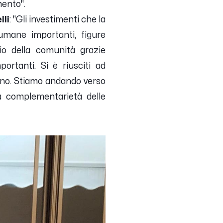
ento''
.
lli
:
''Gli investimenti che la
 umane importanti, figure
io della comunità grazie
ortanti. Si è riusciti ad
erno. Stiamo andando verso
la complementarietà delle