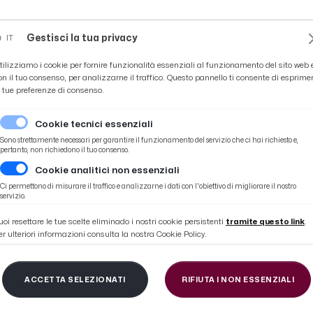
Novità
News
Ascoli Time
Cultura
Coppa Teo
Gestisci la tua privacy
IT
tilizziamo i cookie per fornire funzionalità essenziali al funzionamento del sito web 
on il tuo consenso, per analizzarne il traffico. Questo pannello ti consente di esprime
e tue preferenze di consenso.
Cookie tecnici essenziali
Sono strettamente necessari per garantire il funzionamento del servizio che ci hai richiesto e,
pertanto, non richiedono il tuo consenso.
Cookie analitici non essenziali
a della clinica San Marco: “Garantire un livello alto di qualità”
Ci permettono di misurare il traffico e analizzarne i dati con l'obiettivo di migliorare il nostro
servizio.
uoi resettare le tue scelte eliminado i nostri cookie persistenti
tramite questo link
.
er ulteriori informazioni consulta la nostra Cookie Policy.
eno, potenziata la ri
ACCETTA SELEZIONATI
RIFIUTA I NON ESSENZIALI
della clinica San Mar