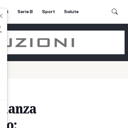
dori
Serie B
Sport
Salute
e,
re
sonanza
co: