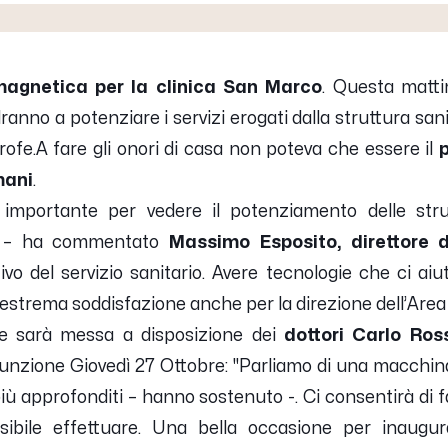
agnetica per la clinica San Marco
. Questa matti
nno a potenziare i servizi erogati dalla struttura sanita
rofe.
A fare gli onori di casa non poteva che essere il
mani
.
 importante per vedere il potenziamento delle str
– ha commentato
Massimo Esposito, direttore 
tativo del servizio sanitario. Avere tecnologie che ci aiu
estrema soddisfazione anche per la direzione dell’Area 
e sarà messa a disposizione dei
dottori Carlo Ros
funzione Giovedì 27 Ottobre:
''Parliamo di una macchi
più approfonditi
– hanno sostenuto -.
Ci consentirà di 
bile effettuare. Una bella occasione per inaugur