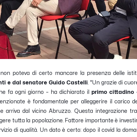
on poteva di certo mancare la presenza delle istit
ti e dal senatore Guido Castelli
.
''Un grazie di cuore
he fa ogni giorno
– ha dichiarato il
primo cittadino
enzionate è fondamentale per alleggerire il carico d
he arriva dal vicino Abruzzo. Questa integrazione tr
ere tutta la popolazione. Fattore importante è investi
rvizio di qualità. Un dato è certo: dopo il covid la d