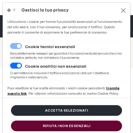
Gestisci la tua privacy
IT
Tutto News
Tutto Sport
Tutto Curiosità
Utilizziamo i cookie per fornire funzionalità essenziali al funzionamento
del sito web e, con il tuo consenso, per analizzarne il traffico. Questo
pannello ti consente di esprimere le tue preferenze di consenso.
Cronaca
Atletica
Serie D
/
Picenotime
Cookie tecnici essenziali
Basket
/
Sport
Sono strettamente necessari per garantire il funzionamento del servizio che ci hai
richiesto e, pertanto, non richiedono il tuo consenso.
/
Ascoli Piceno: a Palazzo dei Capitani in scena 'Gran Galà dello Sport Paralimpico' con atleti Massa, Legnante e Ghiretti
Cookie analitici non essenziali
Ciclismo
Ci permettono di misurare il traffico e analizzarne i dati con l'obiettivo di
migliorare il nostro servizio.
Volley
SPORT
Puoi resettare le tue scelte eliminado i nostri cookie persistenti
tramite
Ascoli Piceno: a Palazzo dei
questo link
. Per ulteriori informazioni consulta la nostra Cookie Policy.
Capitani in scena 'Gran Galà dello
Sport Paralimpico' con atleti
ACCETTA SELEZIONATI
Massa, Legnante e Ghiretti
RIFIUTA I NON ESSENZIALI