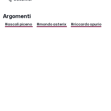
Argomenti
#ascoli piceno
#mondo asterix
#riccardo spurio