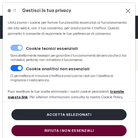
Gestisci la tua privacy
IT
Tutto News
Tutto Sport
Tutto Curiosità
Utilizziamo i cookie per fornire funzionalità essenziali al funzionamento
del sito web e, con il tuo consenso, per analizzarne il traffico. Questo
pannello ti consente di esprimere le tue preferenze di consenso.
Cronaca
Atletica
Serie D
/
Picenotime
Cookie tecnici essenziali
Basket
/
News
Sono strettamente necessari per garantire il funzionamento del servizio che ci hai
richiesto e, pertanto, non richiedono il tuo consenso.
/
Ascoli, presentato Mondo Asterix. Spurio: “Investito sul capitale umano. Sport indispensabile per i più piccoli”
Cookie analitici non essenziali
Ciclismo
Ci permettono di misurare il traffico e analizzarne i dati con l'obiettivo di
migliorare il nostro servizio.
Volley
NEWS
Puoi resettare le tue scelte eliminado i nostri cookie persistenti
tramite
Ascoli, presentato Mondo Asterix.
questo link
. Per ulteriori informazioni consulta la nostra Cookie Policy.
Spurio: “Investito sul capitale
umano. Sport indispensabile per i
ACCETTA SELEZIONATI
più piccoli”
RIFIUTA I NON ESSENZIALI