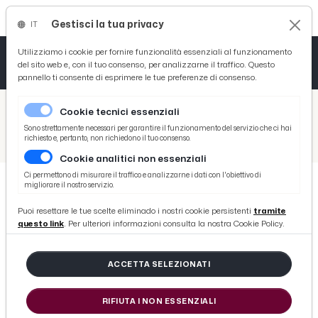
Gestisci la tua privacy
IT
Tutto News
Tutto Sport
Tutto Curiosità
Utilizziamo i cookie per fornire funzionalità essenziali al funzionamento
del sito web e, con il tuo consenso, per analizzarne il traffico. Questo
pannello ti consente di esprimere le tue preferenze di consenso.
Cronaca
Atletica
Serie D
/
Picenotime
Cookie tecnici essenziali
Basket
/
Comunicati Stampa
Sono strettamente necessari per garantire il funzionamento del servizio che ci hai
richiesto e, pertanto, non richiedono il tuo consenso.
/
Monteprandone, nasce il gruppo comunale di volontari della Protezione Civile
Cookie analitici non essenziali
Ciclismo
Ci permettono di misurare il traffico e analizzarne i dati con l'obiettivo di
migliorare il nostro servizio.
Volley
COMUNICATI STAMPA
Puoi resettare le tue scelte eliminado i nostri cookie persistenti
tramite
Monteprandone, nasce il gruppo
questo link
. Per ulteriori informazioni consulta la nostra Cookie Policy.
comunale di volontari della
Protezione Civile
ACCETTA SELEZIONATI
RIFIUTA I NON ESSENZIALI
di Redazione Picenotime