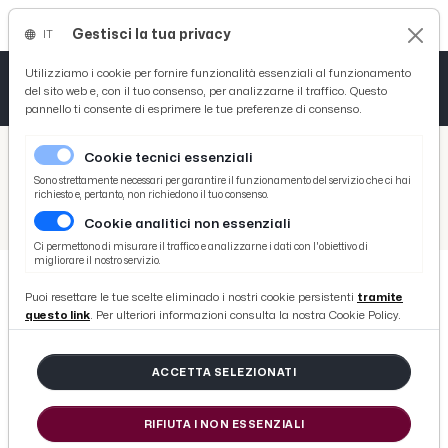
Gestisci la tua privacy
IT
Tutto News
Tutto Sport
Tutto Curiosità
Utilizziamo i cookie per fornire funzionalità essenziali al funzionamento
del sito web e, con il tuo consenso, per analizzarne il traffico. Questo
pannello ti consente di esprimere le tue preferenze di consenso.
Cronaca
Atletica
Serie D
/
Picenotime
Cookie tecnici essenziali
Basket
/
News
Sono strettamente necessari per garantire il funzionamento del servizio che ci hai
richiesto e, pertanto, non richiedono il tuo consenso.
/
Cronaca
/
San Benedetto del Tronto, arrestato dopo essere stato trovato in possesso di eroina sotto l'elastico della tuta
Cookie analitici non essenziali
Ciclismo
Ci permettono di misurare il traffico e analizzarne i dati con l'obiettivo di
migliorare il nostro servizio.
Volley
Puoi resettare le tue scelte eliminado i nostri cookie persistenti
tramite
CRONACA
questo link
. Per ulteriori informazioni consulta la nostra Cookie Policy.
San Benedetto del Tronto,
arrestato dopo essere stato trovato
ACCETTA SELEZIONATI
in possesso di eroina sotto
l'elastico della tuta
RIFIUTA I NON ESSENZIALI