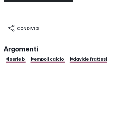
CONDIVIDI
Argomenti
#serie b
#empoli calcio
#davide frattesi