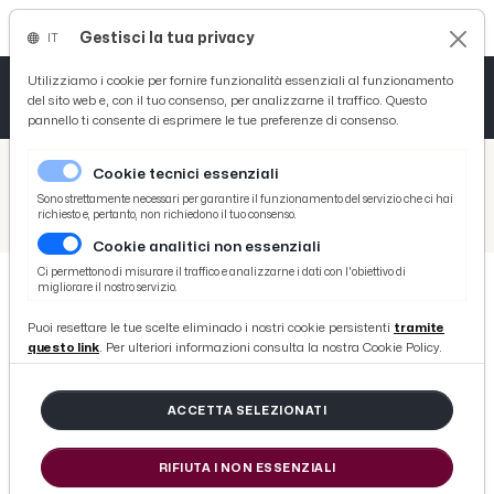
Gestisci la tua privacy
IT
Tutto News
Tutto Sport
Tutto Curiosità
Utilizziamo i cookie per fornire funzionalità essenziali al funzionamento
del sito web e, con il tuo consenso, per analizzarne il traffico. Questo
pannello ti consente di esprimere le tue preferenze di consenso.
Cronaca
Atletica
Serie D
/
Picenotime
Cookie tecnici essenziali
Basket
/
Serie B
Sono strettamente necessari per garantire il funzionamento del servizio che ci hai
richiesto e, pertanto, non richiedono il tuo consenso.
/
Serie B riparte, Frattesi: “Ad Empoli sono arrivati gol mancati ad Ascoli. Futuro? Voglio giocare in A”
Cookie analitici non essenziali
Ciclismo
Ci permettono di misurare il traffico e analizzarne i dati con l'obiettivo di
migliorare il nostro servizio.
Volley
SERIE B
Puoi resettare le tue scelte eliminado i nostri cookie persistenti
tramite
Serie B riparte, Frattesi: “Ad
questo link
. Per ulteriori informazioni consulta la nostra Cookie Policy.
Empoli sono arrivati gol mancati
ad Ascoli. Futuro? Voglio giocare in
ACCETTA SELEZIONATI
A”
RIFIUTA I NON ESSENZIALI