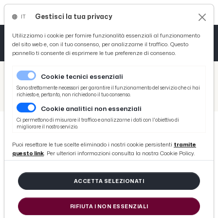
Gestisci la tua privacy
IT
Tutto News
Tutto Sport
Tutto Curiosità
Utilizziamo i cookie per fornire funzionalità essenziali al funzionamento
del sito web e, con il tuo consenso, per analizzarne il traffico. Questo
pannello ti consente di esprimere le tue preferenze di consenso.
Cronaca
Atletica
Serie D
/
Picenotime
Cookie tecnici essenziali
Basket
/
Eventi e Cultura
Sono strettamente necessari per garantire il funzionamento del servizio che ci hai
richiesto e, pertanto, non richiedono il tuo consenso.
/
Acquasanta Terme, cerimonia conclusiva 1° concorso letterario per zone terremotate
Cookie analitici non essenziali
Ciclismo
Ci permettono di misurare il traffico e analizzarne i dati con l'obiettivo di
migliorare il nostro servizio.
Volley
EVENTI E CULTURA
Puoi resettare le tue scelte eliminado i nostri cookie persistenti
tramite
Acquasanta Terme, cerimonia
questo link
. Per ulteriori informazioni consulta la nostra Cookie Policy.
conclusiva 1° concorso letterario
per zone terremotate
ACCETTA SELEZIONATI
RIFIUTA I NON ESSENZIALI
di Redazione Picenotime