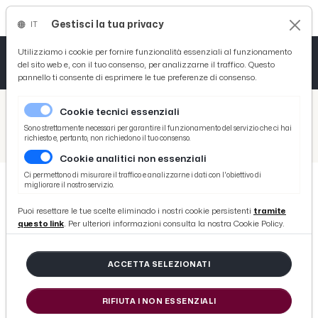
Gestisci la tua privacy
IT
Tutto News
Tutto Sport
Tutto Curiosità
Utilizziamo i cookie per fornire funzionalità essenziali al funzionamento
del sito web e, con il tuo consenso, per analizzarne il traffico. Questo
pannello ti consente di esprimere le tue preferenze di consenso.
Cronaca
Atletica
Serie D
/
Picenotime
Cookie tecnici essenziali
Basket
/
Eventi e Cultura
Sono strettamente necessari per garantire il funzionamento del servizio che ci hai
richiesto e, pertanto, non richiedono il tuo consenso.
/
Il ''Bubble Street Festival'' conquista Ripatransone, grande successo per il primo giorno
Cookie analitici non essenziali
Ciclismo
Ci permettono di misurare il traffico e analizzarne i dati con l'obiettivo di
migliorare il nostro servizio.
Volley
EVENTI E CULTURA
Puoi resettare le tue scelte eliminado i nostri cookie persistenti
tramite
Il ''Bubble Street Festival''
questo link
. Per ulteriori informazioni consulta la nostra Cookie Policy.
conquista Ripatransone, grande
successo per il primo giorno
ACCETTA SELEZIONATI
RIFIUTA I NON ESSENZIALI
di Redazione Picenotime