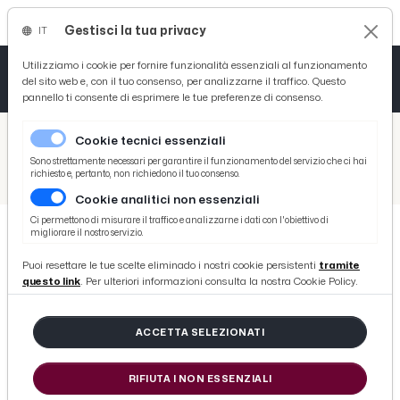
Gestisci la tua privacy
IT
Tutto News
Tutto Sport
Tutto Curiosità
Utilizziamo i cookie per fornire funzionalità essenziali al funzionamento
del sito web e, con il tuo consenso, per analizzarne il traffico. Questo
pannello ti consente di esprimere le tue preferenze di consenso.
Cronaca
Atletica
Serie D
/
Picenotime
Cookie tecnici essenziali
Basket
/
Eventi e Cultura
Sono strettamente necessari per garantire il funzionamento del servizio che ci hai
richiesto e, pertanto, non richiedono il tuo consenso.
/
Torna il Sibylla Folk Festival: la tradizione e la cultura popolare rivivono a Offida
Cookie analitici non essenziali
Ciclismo
Ci permettono di misurare il traffico e analizzarne i dati con l'obiettivo di
migliorare il nostro servizio.
Volley
EVENTI E CULTURA
Puoi resettare le tue scelte eliminado i nostri cookie persistenti
tramite
Torna il Sibylla Folk Festival: la
questo link
. Per ulteriori informazioni consulta la nostra Cookie Policy.
tradizione e la cultura popolare
rivivono a Offida
ACCETTA SELEZIONATI
RIFIUTA I NON ESSENZIALI
di Redazione Picenotime