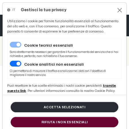
Gestisci la tua privacy
IT
Tutto News
Tutto Sport
Tutto Curiosità
Utilizziamo i cookie per fornire funzionalità essenziali al funzionamento
del sito web e, con il tuo consenso, per analizzarne il traffico. Questo
pannello ti consente di esprimere le tue preferenze di consenso.
Cronaca
Atletica
Serie D
/
Picenotime
Cookie tecnici essenziali
Basket
/
Eventi e Cultura
Sono strettamente necessari per garantire il funzionamento del servizio che ci hai
richiesto e, pertanto, non richiedono il tuo consenso.
/
Ascoli Piceno, presentazione al pubblico di due dipinti di Licini della collezione d'arte della Fainplast
Cookie analitici non essenziali
Ciclismo
Ci permettono di misurare il traffico e analizzarne i dati con l'obiettivo di
migliorare il nostro servizio.
Volley
EVENTI E CULTURA
Puoi resettare le tue scelte eliminado i nostri cookie persistenti
tramite
Ascoli Piceno, presentazione al
questo link
. Per ulteriori informazioni consulta la nostra Cookie Policy.
pubblico di due dipinti di Licini
della collezione d'arte della
ACCETTA SELEZIONATI
Fainplast
RIFIUTA I NON ESSENZIALI