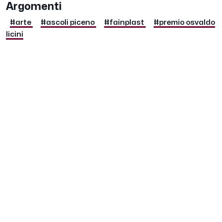
Argomenti
#arte
#ascoli piceno
#fainplast
#premio osvaldo
licini