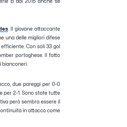
serie B dal 2015 anche se
des
. Il giovane attaccante
he una delle migliori difese
fficiente. Con soli 33 gol
bomber portoghese. Il fatto
i bianconeri.
 Lecco, due pareggi per 0-0
 per 2-1. Sono state tutte
itiva però sembra essere il
continuità in attacco come