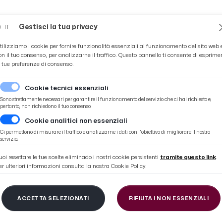
Novità
News
Ascoli Time
Cultura
Coppa Teo
Gestisci la tua privacy
IT
tilizziamo i cookie per fornire funzionalità essenziali al funzionamento del sito web 
on il tuo consenso, per analizzarne il traffico. Questo pannello ti consente di esprime
e tue preferenze di consenso.
Cookie tecnici essenziali
Sono strettamente necessari per garantire il funzionamento del servizio che ci hai richiesto e,
pertanto, non richiedono il tuo consenso.
Cookie analitici non essenziali
le Partite e Consigli per le Scommesse
Ci permettono di misurare il traffico e analizzarne i dati con l'obiettivo di migliorare il nostro
servizio.
uoi resettare le tue scelte eliminado i nostri cookie persistenti
tramite questo link
.
er ulteriori informazioni consulta la nostra Cookie Policy.
cio - Risultati Precede
ACCETTA SELEZIONATI
RIFIUTA I NON ESSENZIALI
ite e Consigli per le