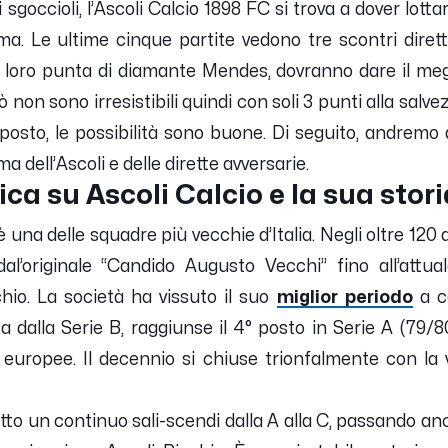
 sgoccioli, l’Ascoli Calcio 1898 FC si trova a dover lotta
. Le ultime cinque partite vedono tre scontri diretti
la loro punta di diamante Mendes, dovranno dare il megl
 non sono irresistibili quindi con soli 3 punti alla salvezz
posto, le possibilità sono buone. Di seguito, andremo 
a dell’Ascoli e delle dirette avversarie.
a su Ascoli Calcio e la sua stori
è una delle squadre più vecchie d’Italia. Negli oltre 120 
dal’originale “Candido Augusto Vecchi” fino all’attua
hio. La società ha vissuto il suo
miglior periodo
a ca
alla Serie B, raggiunse il 4° posto in Serie A (79/80)
 europee. Il decennio si chiuse trionfalmente con la 
atto un continuo sali-scendi dalla A alla C, passando a