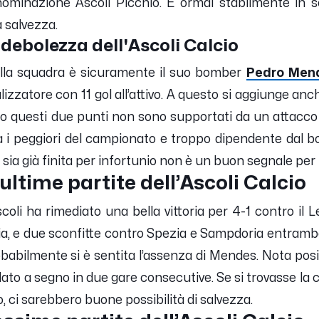
ominazione Ascoli Picchio. È ormai stabilmente in 
a salvezza.
i debolezza dell'Ascoli Calcio
ella squadra è sicuramente il suo bomber
Pedro Men
lizzatore con 11 gol all’attivo. A questo si aggiunge anc
 questi due punti non sono supportati da un attacco e
 tra i peggiori del campionato e troppo dipendente dal 
sia già finita per infortunio non è un buon segnale per 
ultime partite dell’Ascoli Calcio
Ascoli ha rimediato una bella vittoria per 4-1 contro il
ia, e due sconfitte contro Spezia e Sampdoria entrambe
obabilmente si è sentita l’assenza di Mendes. Nota pos
ato a segno in due gare consecutive. Se si trovasse la 
o, ci sarebbero buone possibilità di salvezza.