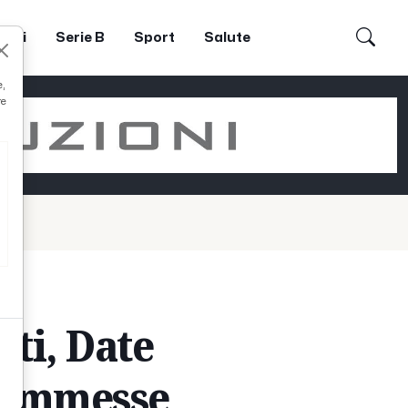
dori
Serie B
Sport
Salute
e,
re
nti, Date
 Scommesse