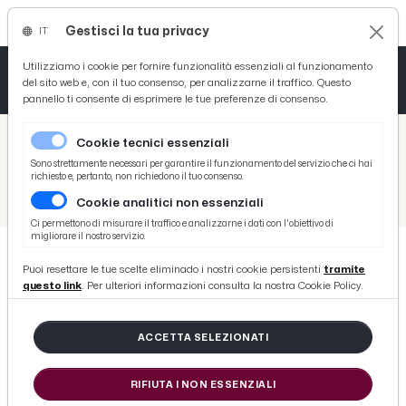
Gestisci la tua privacy
IT
Tutto News
Tutto Sport
Tutto Curiosità
Utilizziamo i cookie per fornire funzionalità essenziali al funzionamento
del sito web e, con il tuo consenso, per analizzarne il traffico. Questo
pannello ti consente di esprimere le tue preferenze di consenso.
Cronaca
Atletica
Serie D
/
Picenotime
Cookie tecnici essenziali
Basket
/
Sport
Sono strettamente necessari per garantire il funzionamento del servizio che ci hai
richiesto e, pertanto, non richiedono il tuo consenso.
/
Basket
/
La Logica Cestistica Ascoli torna alla vittoria col Porto San Giorgio Basket
Cookie analitici non essenziali
Ciclismo
Ci permettono di misurare il traffico e analizzarne i dati con l'obiettivo di
migliorare il nostro servizio.
Volley
Puoi resettare le tue scelte eliminado i nostri cookie persistenti
tramite
BASKET
questo link
. Per ulteriori informazioni consulta la nostra Cookie Policy.
La Logica Cestistica Ascoli torna
alla vittoria col Porto San Giorgio
ACCETTA SELEZIONATI
Basket
RIFIUTA I NON ESSENZIALI