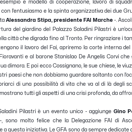
: esempio e modeĺlo di cooperazione, lavoro di squadr
con l’entusiasmo e la spinta organizzativa dei due Grup
ta
Alessandra Stipa, presidente FAI Marche
-
.
Ascol
rtura del giardino del Palazzo Saladini Pilastri è un’o
la città che digrada fino al Tronto. Per ringraziare i tant
tengono il lavoro del Fai, apriremo la corte interna de
Fioravanti e al barone Stanislao De Angelis Corvi ch
a sua dimora. E poi ecco Cossignano, le sue chiese, le vi
nostri paesi che non dobbiamo guardare soltanto con l’o
riarci di una possibilità di vita che va al di là degli
strano tutti gli aspetti di una crisi profonda, da affr
Saladini Pilastri è un evento unico
- aggiunge
Gino P
-
,
sono molto felice che la Delegazione FAI di Asc
re a questa iniziativa. Le GFA sono da sempre dedicate a