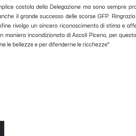
mplice costola della Delegazione ma sono sempre pr
 anche il grande successo delle scorse GFP. Ringrazio
 Infine rivolgo un sincero riconoscimento di stima e aff
n maniera incondizionata di Ascoli Piceno, per ques
rne le bellezze e per difenderne le ricchezze''.
O