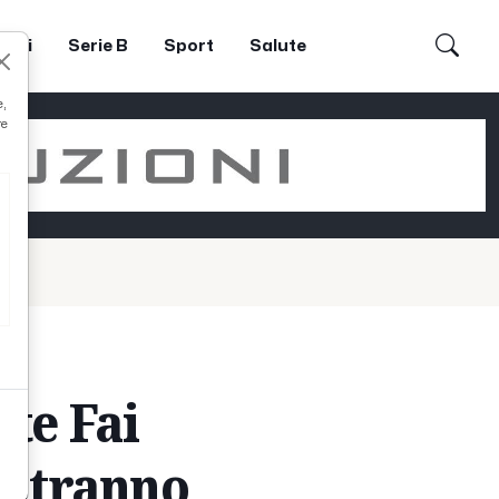
dori
Serie B
Sport
Salute
e,
re
ate Fai
 potranno