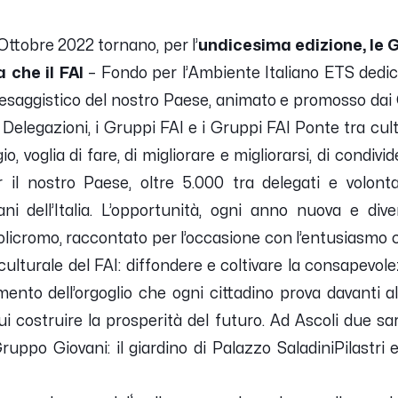
ttobre 2022 tornano, per l’
undicesima edizione, le G
 che il FAI
– Fondo per l’Ambiente Italiano ETS dedic
esaggistico del nostro Paese, animato e promosso dai 
 Delegazioni, i Gruppi FAI e i Gruppi FAI Ponte tra cultur
io, voglia di fare, di migliorare e migliorarsi, di condi
 il nostro Paese, oltre 5.000 tra delegati e volont
iani dell’Italia. L’opportunità, ogni anno nuova e di
icromo, raccontato per l’occasione con l’entusiasmo co
lturale del FAI: diffondere e coltivare la consapevole
mento dell’orgoglio che ogni cittadino prova davanti a
i costruire la prosperità del futuro. Ad Ascoli due sa
uppo Giovani: il giardino di Palazzo SaladiniPilastri 