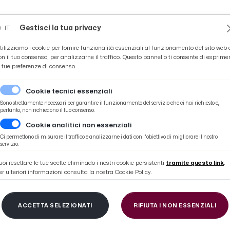
Novità
News
Ascoli Time
Cultura
Coppa Teo
Gestisci la tua privacy
IT
tilizziamo i cookie per fornire funzionalità essenziali al funzionamento del sito web 
on il tuo consenso, per analizzarne il traffico. Questo pannello ti consente di esprime
e tue preferenze di consenso.
Cookie tecnici essenziali
Sono strettamente necessari per garantire il funzionamento del servizio che ci hai richiesto e,
pertanto, non richiedono il tuo consenso.
Cookie analitici non essenziali
: ecco i luoghi che si potranno visitare in città
Ci permettono di misurare il traffico e analizzarne i dati con l'obiettivo di migliorare il nostro
servizio.
uoi resettare le tue scelte eliminado i nostri cookie persistenti
tramite questo link
.
er ulteriori informazioni consulta la nostra Cookie Policy.
eno, tornano le Giorn
ACCETTA SELEZIONATI
RIFIUTA I NON ESSENZIALI
 ecco i luoghi che si