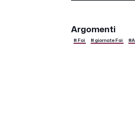
Argomenti
# Fai
# giornate Fai
#A