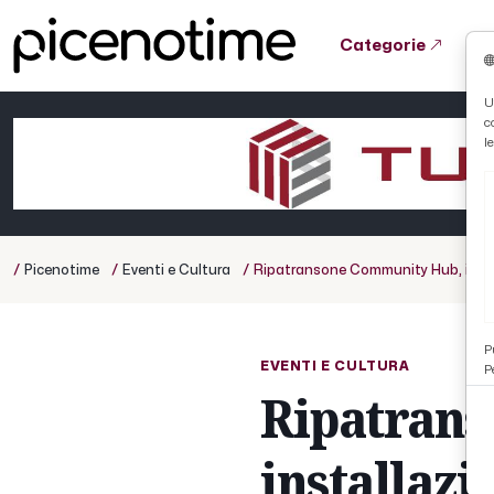
Categorie
Tutto News
Tutto Sport
Tutto Curiosità
U
c
Cronaca
Atletica
Serie D
l
Basket
Ciclismo
/
/
/
Picenotime
Eventi e Cultura
Ripatransone Community Hub, instal
Volley
P
EVENTI E CULTURA
P
Ripatran
installazi