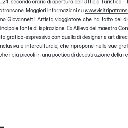
o 2024, secondo orario di apertura dell'Ufficio Turistico – 
patransone.
Maggiori informazioni su
www.visitripatrans
mo Giovannetti:
Artista viaggiatore che ha fatto del d
rincipale fonte
di ispirazione. Ex Allievo del maestro Co
vità
grafico-espressiva con quella di designer e art direc
inclusiva e interculturale, che ripropone nelle sue graf
he i più piccoli in una poetica di decostruzione della re