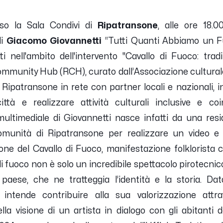
sso la Sala Condivi di
Ripatransone
, alle ore 18.00
i
Giacomo Giovannetti
“Tutti Quanti Abbiamo un Fu
i nell'ambito dell'intervento "Cavallo di Fuoco: trad
mmunity Hub (RCH), curato dall’Associazione cultural
ipatransone in rete con partner locali e nazionali, 
città e realizzare attività culturali inclusive e c
 multimediale di Giovannetti nasce infatti da una res
omunità di Ripatransone per realizzare un video e 
zione del Cavallo di Fuoco, manifestazione folklorista 
 di fuoco non è solo un incredibile spettacolo pirotecnic
 paese, che ne tratteggia l’identità e la storia. Da
 intende contribuire alla sua valorizzazione attr
ella visione di un artista in dialogo con gli abitanti 