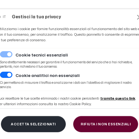
Novità
News
Ascoli Time
Cultura
Coppa Teo
Gestisci la tua privacy
IT
tilizziamo i cookie per fornire funzionalità essenziali al funzionamento del sito web 
on il tuo consenso, per analizzarne il traffico. Questo pannello ti consente di esprime
e tue preferenze di consenso.
Cookie tecnici essenziali
Sono strettamente necessari per garantire il funzionamento del servizio che ci hai richiesto e,
pertanto, non richiedono il tuo consenso.
Cookie analitici non essenziali
lazione multimediale ''Tutti Quanti Abbiamo un Fuoco''
Ci permettono di misurare il traffico e analizzarne i dati con l'obiettivo di migliorare il nostro
servizio.
uoi resettare le tue scelte eliminado i nostri cookie persistenti
tramite questo link
.
er ulteriori informazioni consulta la nostra Cookie Policy.
sone Community Hub,
ACCETTA SELEZIONATI
RIFIUTA I NON ESSENZIALI
one multimediale ''Tu