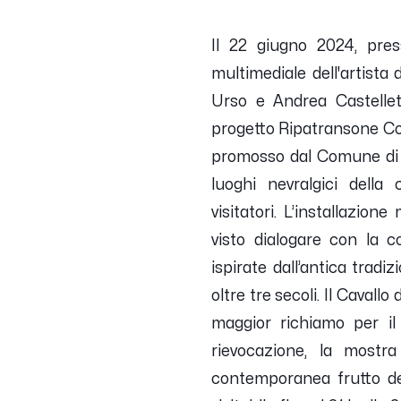
Il 22 giugno 2024, pre
multimediale dell'artista d
Urso e Andrea Castellett
progetto Ripatransone Co
promosso dal Comune di R
luoghi nevralgici della 
visitatori.
L’installazione
visto
dialogare con la c
ispirate
dall’antica tradi
oltre
tre secoli.
Il Cavallo
maggior
richiamo per il
rievocazione,
la mostra
contemporanea
frutto d