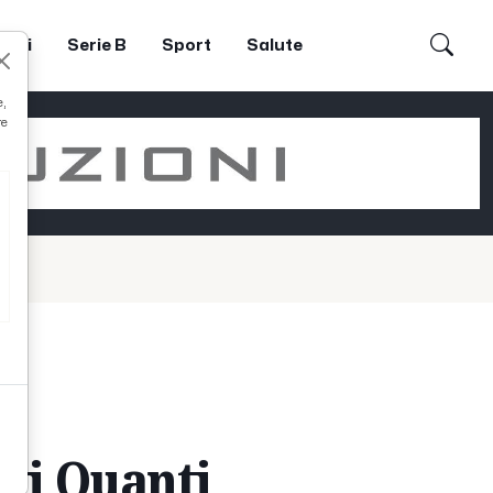
dori
Serie B
Sport
Salute
e,
re
tti Quanti