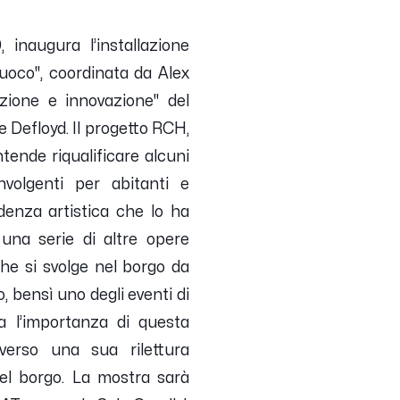
, inaugura l’installazione
oco", coordinata da Alex
izione e innovazione" del
e Defloyd.
Il progetto RCH,
intende
riqualificare alcuni
oinvolgenti per
abitanti e
idenza artistica che lo ha
una serie di altre opere
che si svolge nel borgo da
o, bensì uno degli eventi di
ta l’importanza di questa
averso una sua rilettura
del borgo.
La mostra sarà