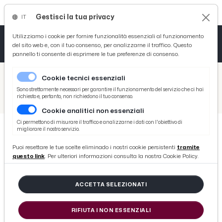
Gestisci la tua privacy
IT
Tutto News
Tutto Sport
Tutto Curiosità
Utilizziamo i cookie per fornire funzionalità essenziali al funzionamento
del sito web e, con il tuo consenso, per analizzarne il traffico. Questo
pannello ti consente di esprimere le tue preferenze di consenso.
Cronaca
Atletica
Serie D
/
Picenotime
Cookie tecnici essenziali
Basket
/
Curiosità
Sono strettamente necessari per garantire il funzionamento del servizio che ci hai
richiesto e, pertanto, non richiedono il tuo consenso.
/
Giornate FAI di Primavera, 55.000 visitatori negli 80 beni aperti delle Marche
Cookie analitici non essenziali
Ciclismo
Ci permettono di misurare il traffico e analizzarne i dati con l'obiettivo di
migliorare il nostro servizio.
Volley
CURIOSITÀ
Puoi resettare le tue scelte eliminado i nostri cookie persistenti
tramite
Giornate FAI di Primavera, 55.000
questo link
. Per ulteriori informazioni consulta la nostra Cookie Policy.
visitatori negli 80 beni aperti delle
Marche
ACCETTA SELEZIONATI
RIFIUTA I NON ESSENZIALI
di Redazione Picenotime