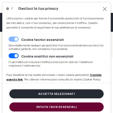
Gestisci la tua privacy
IT
Tutto News
Tutto Sport
Tutto Curiosità
Utilizziamo i cookie per fornire funzionalità essenziali al funzionamento
del sito web e, con il tuo consenso, per analizzarne il traffico. Questo
pannello ti consente di esprimere le tue preferenze di consenso.
Cronaca
Atletica
Serie D
/
Picenotime
Cookie tecnici essenziali
Basket
/
News
Sono strettamente necessari per garantire il funzionamento del servizio che ci hai
richiesto e, pertanto, non richiedono il tuo consenso.
/
Camera di Commercio Ascoli: ''Subito risorse per post terremoto e crescita''
Cookie analitici non essenziali
Ciclismo
Ci permettono di misurare il traffico e analizzarne i dati con l'obiettivo di
migliorare il nostro servizio.
Volley
NEWS
Puoi resettare le tue scelte eliminado i nostri cookie persistenti
tramite
Camera di Commercio Ascoli:
questo link
. Per ulteriori informazioni consulta la nostra Cookie Policy.
''Subito risorse per post terremoto
e crescita''
ACCETTA SELEZIONATI
RIFIUTA I NON ESSENZIALI
di Redazione Picenotime