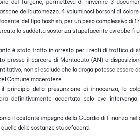
one del furgone, permetteva di rinvenire 3 documen
nel cassone dell’automezzo, 4 voluminosi borsoni di colo
acente, del tipo hashish, per un peso complessivo di 17
cato la suddetta sostanza stupefacente avrebbe frutta
anto è stato tratto in arresto per i reati di traffico di
o presso il carcere di Montacuto (AN) a disposizione 
ntitativo, non si esclude che la droga potesse essere d
e del Comune maceratese.
l principio della presunzione di innocenza, la colp
sarà definitivamente accertata solo ove intervenga 
imonia il costante impegno della Guardia di Finanza nel con
 quello delle sostanze stupefacenti.