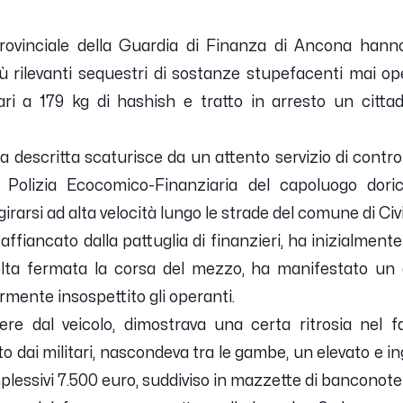
Provinciale della Guardia di Finanza di Ancona hann
 rilevanti sequestri di sostanze stupefacenti mai ope
ari a 179 kg di hashish e tratto in arresto un citta
na descritta scaturisce da un attento servizio di controll
i Polizia Ecocomico-Finanziaria del capoluogo dor
irarsi ad alta velocità lungo le strade del comune di C
affiancato dalla pattuglia di finanzieri, ha inizialmente i
lta fermata la corsa del mezzo, ha manifestato un e
rmente insospettito gli operanti.
re dal veicolo, dimostrava una certa ritrosia nel fa
ai militari, nascondeva tra le gambe, un elevato e ing
lessivi 7.500 euro, suddiviso in mazzette di banconote