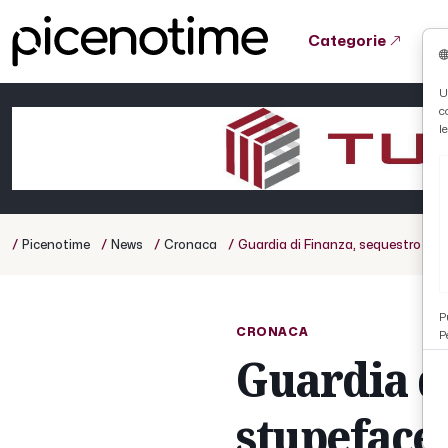
Categorie
Tutto News
Tutto Sport
Tutto Curiosità
U
c
Cronaca
Atletica
Serie D
l
Basket
Ciclismo
/
/
/
/
Picenotime
News
Cronaca
Guardia di Finanza, sequestro reco
Volley
P
CRONACA
P
Guardia d
stupefacen