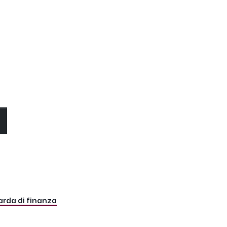
O
rda di finanza