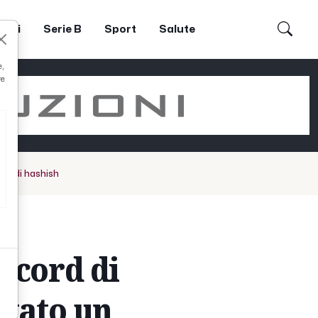
dori
Serie B
Sport
Salute
e,
re
 kg di hashish
ecord di
stato un