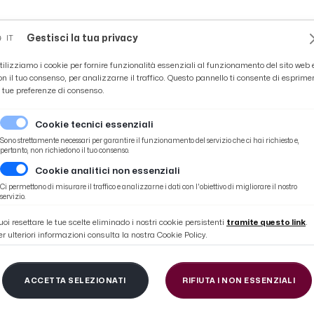
Novità
News
Ascoli Time
Cultura
Coppa Teo
Gestisci la tua privacy
IT
tilizziamo i cookie per fornire funzionalità essenziali al funzionamento del sito web 
on il tuo consenso, per analizzarne il traffico. Questo pannello ti consente di esprime
e tue preferenze di consenso.
Cookie tecnici essenziali
Sono strettamente necessari per garantire il funzionamento del servizio che ci hai richiesto e,
pertanto, non richiedono il tuo consenso.
Cookie analitici non essenziali
rd di stupefacenti a Civitanova. Arrestato un 63enne che trasportava 179
Ci permettono di misurare il traffico e analizzarne i dati con l'obiettivo di migliorare il nostro
servizio.
uoi resettare le tue scelte eliminado i nostri cookie persistenti
tramite questo link
.
er ulteriori informazioni consulta la nostra Cookie Policy.
i Finanza, sequestro r
ACCETTA SELEZIONATI
RIFIUTA I NON ESSENZIALI
ti a Civitanova. Arre