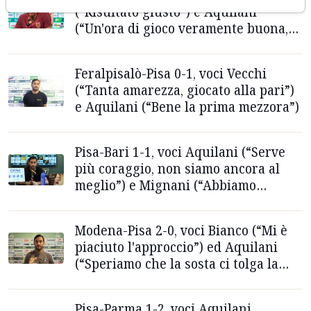
(“Risultato giusto”) e Aquilani
(“Un'ora di gioco veramente buona,
stiamo crescendo”)
Feralpisalò-Pisa 0-1, voci Vecchi
(“Tanta amarezza, giocato alla pari”)
e Aquilani (“Bene la prima mezzora”)
Pisa-Bari 1-1, voci Aquilani (“Serve
più coraggio, non siamo ancora al
meglio”) e Mignani (“Abbiamo
sofferto in avvio”)
Modena-Pisa 2-0, voci Bianco (“Mi è
piaciuto l'approccio”) ed Aquilani
(“Speriamo che la sosta ci tolga la
negatività”)
Pisa-Parma 1-2, voci Aquilani