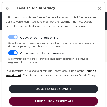
Gestisci la tua privacy
IT
Tutto News
Tutto Sport
Tutto Curiosità
Utilizziamo i cookie per fornire funzionalità essenziali al funzionamento
del sito web e, con il tuo consenso, per analizzarne il traffico. Questo
pannello ti consente di esprimere le tue preferenze di consenso.
Cronaca
Atletica
Serie D
/
Picenotime
Cookie tecnici essenziali
Basket
/
#alberto-aquilani
Sono strettamente necessari per garantire il funzionamento del servizio che ci hai
richiesto e, pertanto, non richiedono il tuo consenso.
#ALBERTO-AQUILANI
Cookie analitici non essenziali
Ciclismo
Ci permettono di misurare il traffico e analizzarne i dati con l'obiettivo di
migliorare il nostro servizio.
Volley
Puoi resettare le tue scelte eliminado i nostri cookie persistenti
tramite
questo link
. Per ulteriori informazioni consulta la nostra Cookie Policy.
ACCETTA SELEZIONATI
31 ARTICOLI
RIFIUTA I NON ESSENZIALI
Reggiana-Pisa 0-0, voci Nesta