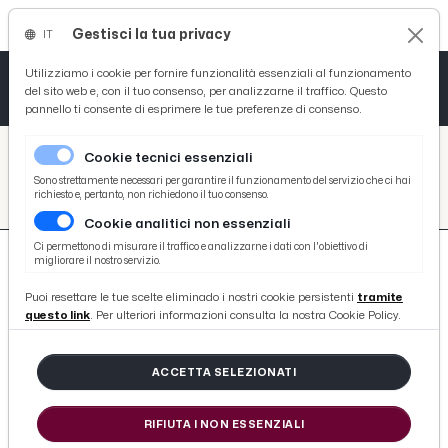
Gestisci la tua privacy
IT
Tutto News
Tutto Sport
Tutto Curiosità
Utilizziamo i cookie per fornire funzionalità essenziali al funzionamento
del sito web e, con il tuo consenso, per analizzarne il traffico. Questo
pannello ti consente di esprimere le tue preferenze di consenso.
Cronaca
Atletica
Serie D
/
Picenotime
Cookie tecnici essenziali
Basket
/
search
Sono strettamente necessari per garantire il funzionamento del servizio che ci hai
richiesto e, pertanto, non richiedono il tuo consenso.
/
Cookie analitici non essenziali
Ciclismo
Ci permettono di misurare il traffico e analizzarne i dati con l'obiettivo di
migliorare il nostro servizio.
Volley
Puoi resettare le tue scelte eliminado i nostri cookie persistenti
tramite
questo link
. Per ulteriori informazioni consulta la nostra Cookie Policy.
751 ARTICOLI
ACCETTA SELEZIONATI
Ascoli Calcio, Buchel: “Bucchi vuole
giocare più palla a terra. Cittadella
RIFIUTA I NON ESSENZIALI