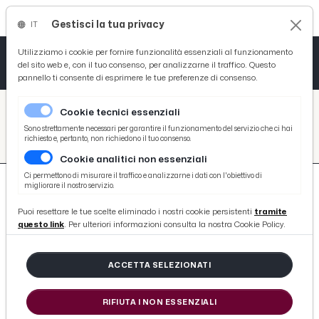
Gestisci la tua privacy
IT
Tutto News
Tutto Sport
Tutto Curiosità
Utilizziamo i cookie per fornire funzionalità essenziali al funzionamento
del sito web e, con il tuo consenso, per analizzarne il traffico. Questo
pannello ti consente di esprimere le tue preferenze di consenso.
Cronaca
Atletica
Serie D
/
Picenotime
Cookie tecnici essenziali
Basket
/
search
Sono strettamente necessari per garantire il funzionamento del servizio che ci hai
richiesto e, pertanto, non richiedono il tuo consenso.
/
Cookie analitici non essenziali
Ciclismo
Ci permettono di misurare il traffico e analizzarne i dati con l'obiettivo di
migliorare il nostro servizio.
Volley
Puoi resettare le tue scelte eliminado i nostri cookie persistenti
tramite
questo link
. Per ulteriori informazioni consulta la nostra Cookie Policy.
580 ARTICOLI
ACCETTA SELEZIONATI
Ascoli, Marroccu: “Prolungamento di
Petrone decisione presa da tempo”
RIFIUTA I NON ESSENZIALI