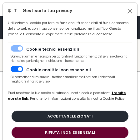
Gestisci la tua privacy
IT
Tutto News
Tutto Sport
Tutto Curiosità
Utilizziamo i cookie per fornire funzionalità essenziali al funzionamento
del sito web e, con il tuo consenso, per analizzarne il traffico. Questo
pannello ti consente di esprimere le tue preferenze di consenso.
Cronaca
Atletica
Serie D
/
Picenotime
Cookie tecnici essenziali
Basket
/
search
Sono strettamente necessari per garantire il funzionamento del servizio che ci hai
richiesto e, pertanto, non richiedono il tuo consenso.
/
Cookie analitici non essenziali
Ciclismo
Ci permettono di misurare il traffico e analizzarne i dati con l'obiettivo di
migliorare il nostro servizio.
Volley
Puoi resettare le tue scelte eliminado i nostri cookie persistenti
tramite
questo link
. Per ulteriori informazioni consulta la nostra Cookie Policy.
45 ARTICOLI
ACCETTA SELEZIONATI
ASCOLANO SFASCIA AUTO CON MACHETE SUL
PONTE DI PORTA MAGGIORE
RIFIUTA I NON ESSENZIALI