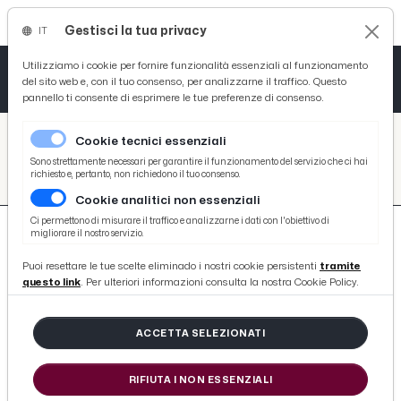
Gestisci la tua privacy
IT
Tutto News
Tutto Sport
Tutto Curiosità
Utilizziamo i cookie per fornire funzionalità essenziali al funzionamento
del sito web e, con il tuo consenso, per analizzarne il traffico. Questo
pannello ti consente di esprimere le tue preferenze di consenso.
Cronaca
Atletica
Serie D
/
Picenotime
Cookie tecnici essenziali
Basket
/
search
Sono strettamente necessari per garantire il funzionamento del servizio che ci hai
richiesto e, pertanto, non richiedono il tuo consenso.
/
Cookie analitici non essenziali
Ciclismo
Ci permettono di misurare il traffico e analizzarne i dati con l'obiettivo di
migliorare il nostro servizio.
Volley
Puoi resettare le tue scelte eliminado i nostri cookie persistenti
tramite
questo link
. Per ulteriori informazioni consulta la nostra Cookie Policy.
3818 ARTICOLI
ACCETTA SELEZIONATI
Umberto Marconi Grottammarese
dell'Anno 2014
RIFIUTA I NON ESSENZIALI