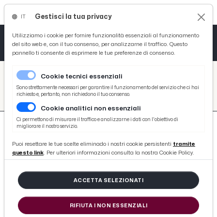
Gestisci la tua privacy
IT
Tutto News
Tutto Sport
Tutto Curiosità
Utilizziamo i cookie per fornire funzionalità essenziali al funzionamento
del sito web e, con il tuo consenso, per analizzarne il traffico. Questo
pannello ti consente di esprimere le tue preferenze di consenso.
Cronaca
Atletica
Serie D
/
Picenotime
Cookie tecnici essenziali
Basket
/
search
Sono strettamente necessari per garantire il funzionamento del servizio che ci hai
richiesto e, pertanto, non richiedono il tuo consenso.
/
Cookie analitici non essenziali
Ciclismo
Ci permettono di misurare il traffico e analizzarne i dati con l'obiettivo di
migliorare il nostro servizio.
Volley
Puoi resettare le tue scelte eliminado i nostri cookie persistenti
tramite
questo link
. Per ulteriori informazioni consulta la nostra Cookie Policy.
7548 ARTICOLI
ACCETTA SELEZIONATI
''Donna al volante, pericolo
costante...''. Statistiche sfatano il
RIFIUTA I NON ESSENZIALI