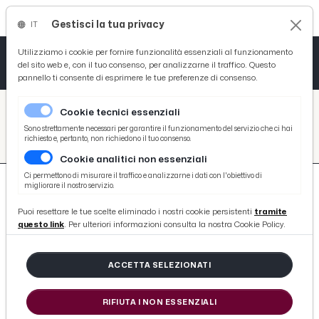
Gestisci la tua privacy
IT
Tutto News
Tutto Sport
Tutto Curiosità
Utilizziamo i cookie per fornire funzionalità essenziali al funzionamento
del sito web e, con il tuo consenso, per analizzarne il traffico. Questo
pannello ti consente di esprimere le tue preferenze di consenso.
Cronaca
Atletica
Serie D
/
Picenotime
Cookie tecnici essenziali
Basket
/
search
Sono strettamente necessari per garantire il funzionamento del servizio che ci hai
richiesto e, pertanto, non richiedono il tuo consenso.
/
Cookie analitici non essenziali
Ciclismo
Ci permettono di misurare il traffico e analizzarne i dati con l'obiettivo di
migliorare il nostro servizio.
Volley
Puoi resettare le tue scelte eliminado i nostri cookie persistenti
tramite
questo link
. Per ulteriori informazioni consulta la nostra Cookie Policy.
10169 ARTICOLI
ACCETTA SELEZIONATI
Ascoli Calcio, accordo per il ritorno
in bianconero del difensore Bellusci.
RIFIUTA I NON ESSENZIALI