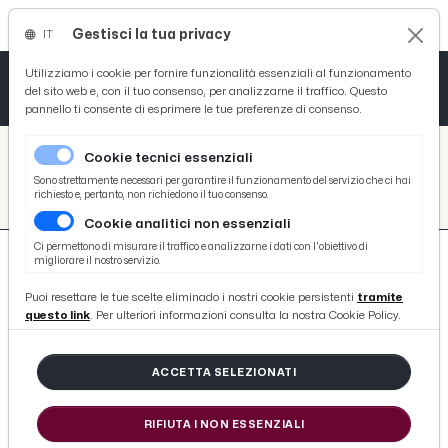
Gestisci la tua privacy
IT
Tutto News
Tutto Sport
Tutto Curiosità
Utilizziamo i cookie per fornire funzionalità essenziali al funzionamento
del sito web e, con il tuo consenso, per analizzarne il traffico. Questo
pannello ti consente di esprimere le tue preferenze di consenso.
Cronaca
Atletica
Serie D
/
Picenotime
Cookie tecnici essenziali
Basket
/
search
Sono strettamente necessari per garantire il funzionamento del servizio che ci hai
richiesto e, pertanto, non richiedono il tuo consenso.
/
Cookie analitici non essenziali
Ciclismo
Ci permettono di misurare il traffico e analizzarne i dati con l'obiettivo di
migliorare il nostro servizio.
Volley
Puoi resettare le tue scelte eliminado i nostri cookie persistenti
tramite
questo link
. Per ulteriori informazioni consulta la nostra Cookie Policy.
332 ARTICOLI
ACCETTA SELEZIONATI
Umberto Marconi Grottammarese
dell'Anno 2014
RIFIUTA I NON ESSENZIALI