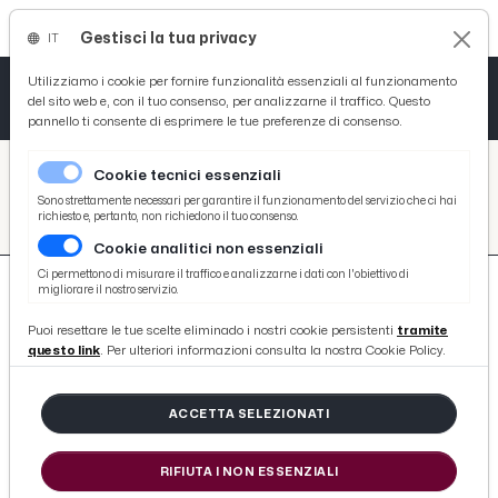
Gestisci la tua privacy
IT
Tutto News
Tutto Sport
Tutto Curiosità
Utilizziamo i cookie per fornire funzionalità essenziali al funzionamento
del sito web e, con il tuo consenso, per analizzarne il traffico. Questo
pannello ti consente di esprimere le tue preferenze di consenso.
Cronaca
Atletica
Serie D
/
Picenotime
Cookie tecnici essenziali
Basket
/
search
Sono strettamente necessari per garantire il funzionamento del servizio che ci hai
richiesto e, pertanto, non richiedono il tuo consenso.
/
Cookie analitici non essenziali
Ciclismo
Ci permettono di misurare il traffico e analizzarne i dati con l'obiettivo di
migliorare il nostro servizio.
Volley
Puoi resettare le tue scelte eliminado i nostri cookie persistenti
tramite
questo link
. Per ulteriori informazioni consulta la nostra Cookie Policy.
815 ARTICOLI
ACCETTA SELEZIONATI
Ascoli-Viterbese 2-0, la voce di Sottil:
“Bene i nuovi acquisti. Giochiamo
RIFIUTA I NON ESSENZIALI