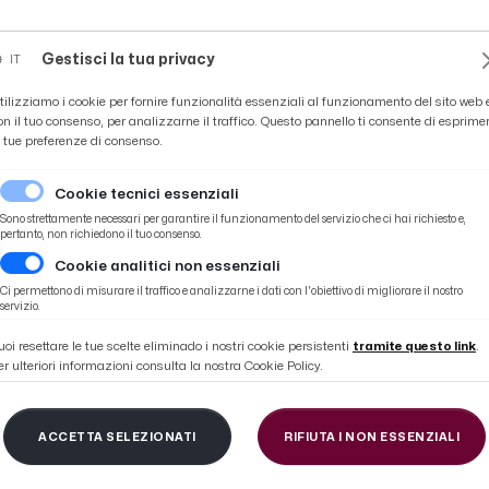
Novità
News
Ascoli Time
Cultura
Coppa Teo
Gestisci la tua privacy
IT
tilizziamo i cookie per fornire funzionalità essenziali al funzionamento del sito web 
on il tuo consenso, per analizzarne il traffico. Questo pannello ti consente di esprime
e tue preferenze di consenso.
Cookie tecnici essenziali
Sono strettamente necessari per garantire il funzionamento del servizio che ci hai richiesto e,
pertanto, non richiedono il tuo consenso.
Cookie analitici non essenziali
Ci permettono di misurare il traffico e analizzarne i dati con l'obiettivo di migliorare il nostro
servizio.
uoi resettare le tue scelte eliminado i nostri cookie persistenti
tramite questo link
.
er ulteriori informazioni consulta la nostra Cookie Policy.
ACCETTA SELEZIONATI
RIFIUTA I NON ESSENZIALI