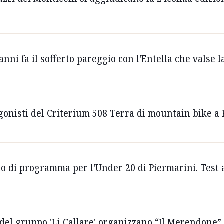
 anni fa il sofferto pareggio con l'Entella che valse l
agonisti del Criterium 508 Terra di mountain bike a
io di programma per l'Under 20 di Piermarini. Test
si del gruppo 'Li Callare' organizzano “Il Merendone”