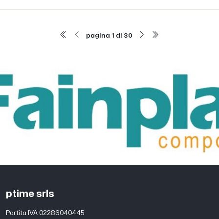
pagina 1 di 30
ptime srls
Partita IVA 02286040445