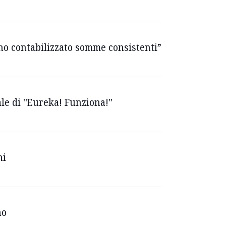
anno contabilizzato somme consistenti”
le di ''Eureka! Funziona!''
ni
no