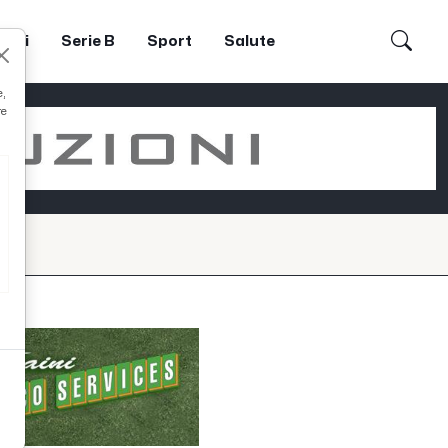
dori
Serie B
Sport
Salute
e,
re