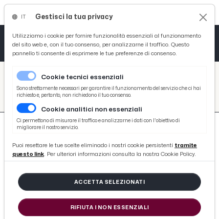
Gestisci la tua privacy
IT
Tutto News
Tutto Sport
Tutto Curiosità
Utilizziamo i cookie per fornire funzionalità essenziali al funzionamento
del sito web e, con il tuo consenso, per analizzarne il traffico. Questo
pannello ti consente di esprimere le tue preferenze di consenso.
Cronaca
Atletica
Serie D
/
Picenotime
Cookie tecnici essenziali
Basket
/
search
Sono strettamente necessari per garantire il funzionamento del servizio che ci hai
richiesto e, pertanto, non richiedono il tuo consenso.
/
Cookie analitici non essenziali
Ciclismo
Ci permettono di misurare il traffico e analizzarne i dati con l'obiettivo di
migliorare il nostro servizio.
Volley
Puoi resettare le tue scelte eliminado i nostri cookie persistenti
tramite
questo link
. Per ulteriori informazioni consulta la nostra Cookie Policy.
871 ARTICOLI
ACCETTA SELEZIONATI
Spezia-Lazio 3-4, highlights
RIFIUTA I NON ESSENZIALI