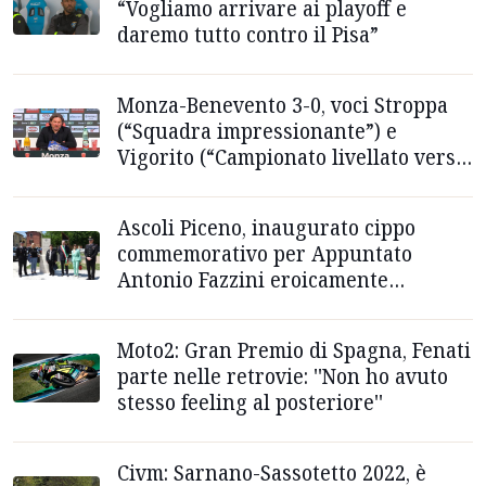
“Vogliamo arrivare ai playoff e
daremo tutto contro il Pisa”
Monza-Benevento 3-0, voci Stroppa
(“Squadra impressionante”) e
Vigorito (“Campionato livellato verso
il basso”)
Ascoli Piceno, inaugurato cippo
commemorativo per Appuntato
Antonio Fazzini eroicamente
deceduto nel 1968
Moto2: Gran Premio di Spagna, Fenati
parte nelle retrovie: ''Non ho avuto
stesso feeling al posteriore''
Civm: Sarnano-Sassotetto 2022, è