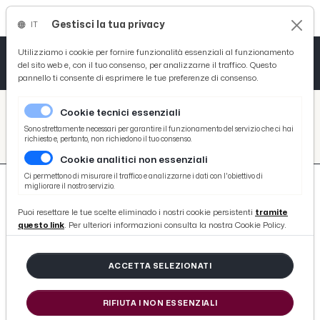
Gestisci la tua privacy
IT
Tutto News
Tutto Sport
Tutto Curiosità
Utilizziamo i cookie per fornire funzionalità essenziali al funzionamento
del sito web e, con il tuo consenso, per analizzarne il traffico. Questo
pannello ti consente di esprimere le tue preferenze di consenso.
Cronaca
Atletica
Serie D
/
Picenotime
Cookie tecnici essenziali
Basket
/
search
Sono strettamente necessari per garantire il funzionamento del servizio che ci hai
richiesto e, pertanto, non richiedono il tuo consenso.
/
Cookie analitici non essenziali
Ciclismo
Ci permettono di misurare il traffico e analizzarne i dati con l'obiettivo di
migliorare il nostro servizio.
Volley
Puoi resettare le tue scelte eliminado i nostri cookie persistenti
tramite
questo link
. Per ulteriori informazioni consulta la nostra Cookie Policy.
675 ARTICOLI
ACCETTA SELEZIONATI
San Benedetto, restaurate le lapidi in
ricordo dei caduti in mare
RIFIUTA I NON ESSENZIALI