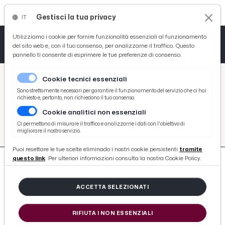
Gestisci la tua privacy
IT
Tutto News
Tutto Sport
Tutto Curiosità
Utilizziamo i cookie per fornire funzionalità essenziali al funzionamento
del sito web e, con il tuo consenso, per analizzarne il traffico. Questo
pannello ti consente di esprimere le tue preferenze di consenso.
Cronaca
Atletica
Serie D
/
Picenotime
Cookie tecnici essenziali
Basket
/
#campionato-italiano-velocita-montagna
Sono strettamente necessari per garantire il funzionamento del servizio che ci hai
richiesto e, pertanto, non richiedono il tuo consenso.
#CAMPIONATO-ITALIANO-
Cookie analitici non essenziali
Ciclismo
VELOCITA-MONTAGNA
Ci permettono di misurare il traffico e analizzarne i dati con l'obiettivo di
migliorare il nostro servizio.
Volley
Puoi resettare le tue scelte eliminado i nostri cookie persistenti
tramite
questo link
. Per ulteriori informazioni consulta la nostra Cookie Policy.
ACCETTA SELEZIONATI
252 ARTICOLI
RIFIUTA I NON ESSENZIALI