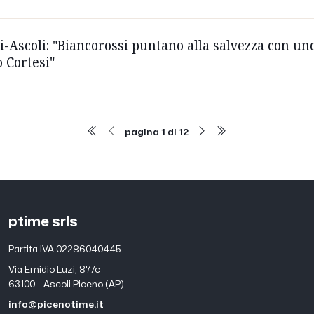
i-Ascoli: "Biancorossi puntano alla salvezza con uno 
o Cortesi"
pagina 1 di 12
ptime srls
Partita IVA 02286040445
Via Emidio Luzi, 87/c
63100 – Ascoli Piceno (AP)
info@picenotime.it