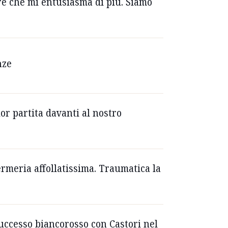
dre che mi entusiasma di più. Siamo
nze
ior partita davanti al nostro
ermeria affollatissima. Traumatica la
successo biancorosso con Castori nel