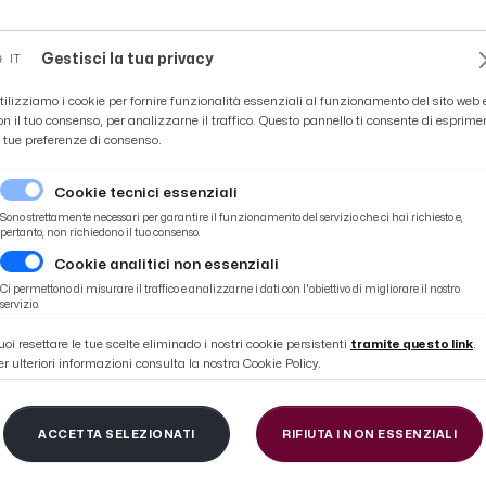
Novità
News
Ascoli Time
Cultura
Coppa Teo
Gestisci la tua privacy
IT
tilizziamo i cookie per fornire funzionalità essenziali al funzionamento del sito web 
on il tuo consenso, per analizzarne il traffico. Questo pannello ti consente di esprime
e tue preferenze di consenso.
Cookie tecnici essenziali
Sono strettamente necessari per garantire il funzionamento del servizio che ci hai richiesto e,
pertanto, non richiedono il tuo consenso.
Cookie analitici non essenziali
Ci permettono di misurare il traffico e analizzarne i dati con l'obiettivo di migliorare il nostro
#CARPI-CALCIO
servizio.
uoi resettare le tue scelte eliminado i nostri cookie persistenti
tramite questo link
.
er ulteriori informazioni consulta la nostra Cookie Policy.
ACCETTA SELEZIONATI
RIFIUTA I NON ESSENZIALI