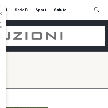
dori
Serie B
Sport
Salute
e,
re